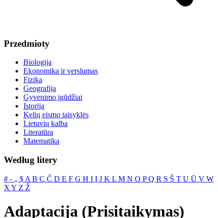
Przedmioty
Biologija
Ekonomika ir verslumas
Fizika
Geografija
Gyvenimo įgūdžiai
Istorija
Kelių eismo taisyklės
Lietuvių kalba
Literatūra
Matematika
Według litery
#
‐
„
$
A
B
C
Č
D
E
F
G
H
I
Į
J
K
L
M
N
O
P
Q
R
S
Š
T
U
Ū
V
W
X
Y
Z
Ž
Adaptacija (Prisitaikymas)