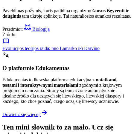
Paveldimas požymis, kuris padidina organizmo
šansus išgyventi ir
daugintis
tam tikroje aplinkoje. Tai natūraliosios atrankos rezultatas.
Przedmiot:
Biologija
Źródło:
Evoliucijos teorijos raida: nuo Lamarko iki Darvino
O platformie Edukamentas
Edukamentas to litewska platforma edukacyjna z
notatkami,
testami i interaktywnymi materiałami
zgodnymi z krajowym
programem nauczania. Strony są tłumaczone automatycznie —
idealne źródło dla uczących się litewskiego, litewskiej diaspory i
każdego, kto chce poznać, czego uczą się litewscy uczniowie.
Dowiedz się więcej
Ten mini słownik to za mało. Ucz się