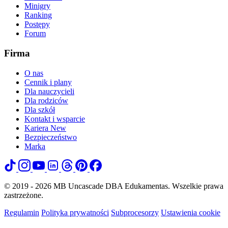
Minigry
Ranking
Postępy
Forum
Firma
O nas
Cennik i plany
Dla nauczycieli
Dla rodziców
Dla szkół
Kontakt i wsparcie
Kariera
New
Bezpieczeństwo
Marka
© 2019 - 2026 MB Uncascade DBA Edukamentas. Wszelkie prawa
zastrzeżone.
Regulamin
Polityka prywatności
Subprocesorzy
Ustawienia cookie