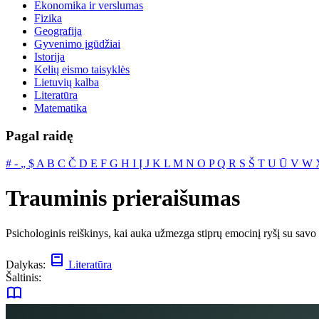
Ekonomika ir verslumas
Fizika
Geografija
Gyvenimo įgūdžiai
Istorija
Kelių eismo taisyklės
Lietuvių kalba
Literatūra
Matematika
Pagal raidę
#
‐
„
$
A
B
C
Č
D
E
F
G
H
I
Į
J
K
L
M
N
O
P
Q
R
S
Š
T
U
Ū
V
W
Trauminis prieraišumas
Psichologinis reiškinys, kai auka užmezga stiprų emocinį ryšį su savo sk
Dalykas:
Literatūra
Šaltinis: