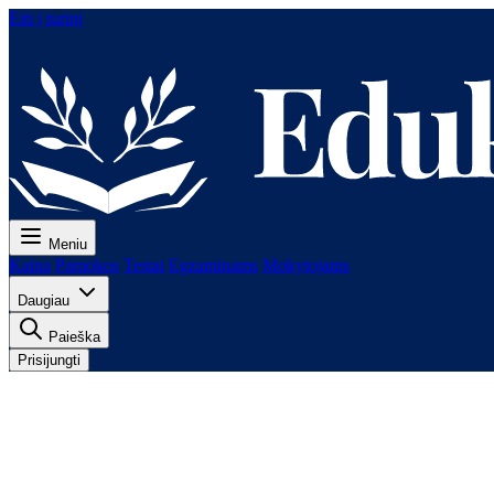
Eiti į turinį
Meniu
Kaina
Pamokos
Testai
Egzaminams
Mokytojams
Daugiau
Paieška
Prisijungti