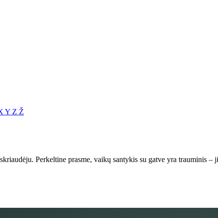
X
Y
Z
Ž
riaudėju. Perkeltine prasme, vaikų santykis su gatve yra trauminis – ji ju