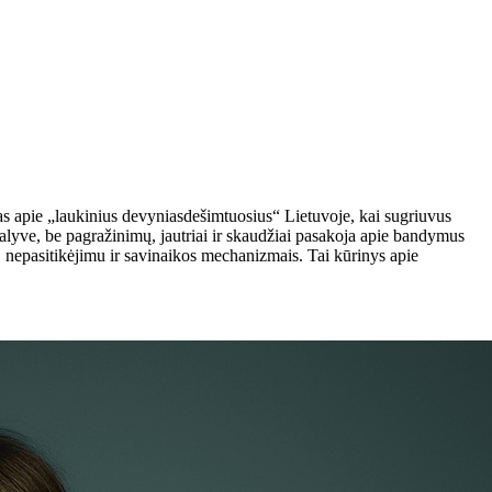
imas apie „laukinius devyniasdešimtuosius“ Lietuvoje, kai sugriuvus
 dalyve, be pagražinimų, jautriai ir skaudžiai pasakoja apie bandymus
u, nepasitikėjimu ir savinaikos mechanizmais. Tai kūrinys apie