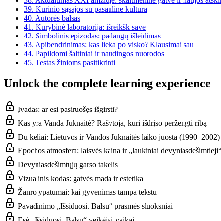
38.
Aktualumas XXI amžiuje: skaitmeninė gatvė ir naujos atskir
39.
Kūrinio sąsajos su pasauline kultūra
40.
Autorės balsas
41.
Kūrybinė laboratorija: išreikšk save
42.
Simbolinis epizodas: padangų išleidimas
43.
Apibendrinimas: kas lieka po visko? Klausimai sau
44.
Papildomi šaltiniai ir naudingos nuorodos
45.
Testas žinioms pasitikrinti
Unlock the complete learning experience
Įvadas: ar esi pasiruošęs išgirsti?
Kas yra Vanda Juknaitė? Rašytoja, kuri išdrįso peržengti ribą
Du keliai: Lietuvos ir Vandos Juknaitės laiko juosta (1990–2002)
Epochos atmosfera: laisvės kaina ir „laukiniai devyniasdešimtieji
Devyniasdešimtųjų garso takelis
Vizualinis kodas: gatvės mada ir estetika
Žanro ypatumai: kai gyvenimas tampa tekstu
Pavadinimo „Išsiduosi. Balsu“ prasmės sluoksniai
Esė „Išsiduosi. Balsu“ veikėjai-vaikai