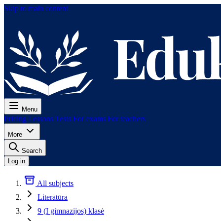
Skip to main content
Menu
Pricing
Lessons
Tests
For exams
For teachers
More
Search
Log in
All subjects
Literatūra
9 (I gimnazijos) klasė