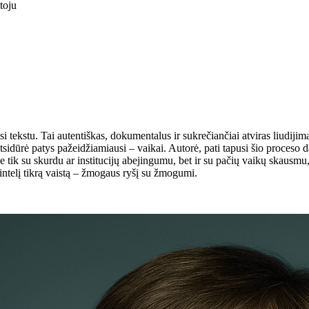
toju
si tekstu. Tai autentiškas, dokumentalus ir sukrečiančiai atviras liudij
atsidūrė patys pažeidžiamiausi – vaikai. Autorė, pati tapusi šio proceso
ne tik su skurdu ar institucijų abejingumu, bet ir su pačių vaikų skausm
telį tikrą vaistą – žmogaus ryšį su žmogumi.