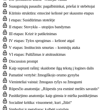
Suaugusiųjų pasaulis: pagalbininkai, priešai ir stebėtojai
Kūrinio struktūra: emocinė kelionė per skausmo etapus
I etapas: Susidūrimas stotelėje
II etapas: Stovykla – utopijos bandymas
III etapas: Krizė ir patikrinimas
IV etapas: Tylos sprogimas – kelionė atgal
V etapas: Institucinis smurtas – komisijų ataka
VI etapas: Palūžimas ir atsitraukimas
Discussion prompt
Kaip suprasti rašinį: skaidome ilgą tekstą į logines dalis
Pamatinė vertybė: žmogiškojo orumo gynyba
Vieninteliai vaistai: žmogaus ryšys su žmogumi
Rūpesčio anatomija: „Rūpestis yra esminė meilės savastis“
Pasitikėjimo anatomija: kaip gimsta ir miršta pasitikėjimas
Socialinė kritika: visuomenė, kuri „žiūri“
Simboliai ir metaforos: kalbėti vaizdais