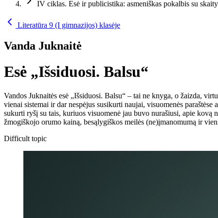
IV ciklas. Esė ir publicistika: asmeniškas pokalbis su skaity
Literatūra 9 (I gimnazijos) klasėje
Vanda Juknaitė
Esė „Išsiduosi. Balsu“
Vandos Juknaitės esė „Išsiduosi. Balsu“ – tai ne knyga, o žaizda, virtu
vienai sistemai ir dar nespėjus susikurti naujai, visuomenės paraštėse 
sukurti ryšį su tais, kuriuos visuomenė jau buvo nurašiusi, apie kovą 
žmogiškojo orumo kainą, besąlygiškos meilės (ne)įmanomumą ir vienin
Difficult topic