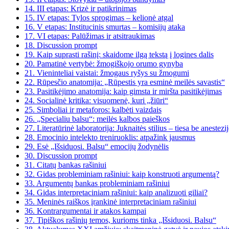
14.
III etapas: Krizė ir patikrinimas
15.
IV etapas: Tylos sprogimas – kelionė atgal
16.
V etapas: Institucinis smurtas – komisijų ataka
17.
VI etapas: Palūžimas ir atsitraukimas
18.
Discussion prompt
19.
Kaip suprasti rašinį: skaidome ilgą tekstą į logines dalis
20.
Pamatinė vertybė: žmogiškojo orumo gynyba
21.
Vieninteliai vaistai: žmogaus ryšys su žmogumi
22.
Rūpesčio anatomija: „Rūpestis yra esminė meilės savastis“
23.
Pasitikėjimo anatomija: kaip gimsta ir miršta pasitikėjimas
24.
Socialinė kritika: visuomenė, kuri „žiūri“
25.
Simboliai ir metaforos: kalbėti vaizdais
26.
„Specialiu balsu“: meilės kalbos paieškos
27.
Literatūrinė laboratorija: Juknaitės stilius – tiesa be anestezi
28.
Emocinio intelekto treniruoklis: atpažink jausmus
29.
Esė „Išsiduosi. Balsu“ emocijų žodynėlis
30.
Discussion prompt
31.
Citatų bankas rašiniui
32.
Gidas probleminiam rašiniui: kaip konstruoti argumentą?
33.
Argumentų bankas probleminiam rašiniui
34.
Gidas interpretaciniam rašiniui: kaip analizuoti giliai?
35.
Meninės raiškos įrankinė interpretaciniam rašiniui
36.
Kontrargumentai ir atakos kampai
37.
Tipiškos rašinių temos, kurioms tinka „Išsiduosi. Balsu“