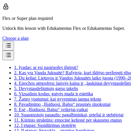
Flex or Super plan required
Unlock this lesson with Edukamentas Flex or Edukamentas Super.
Choose a plan
1.
Įvadas: ar esi pasiruošęs išgirsti?
2.
Kas yra Vanda Juknaitė? Rašytoja, kuri išdrįso peržengti ribą
3.
Du keliai: Lietuvos ir Vandos Juknaitės laiko juosta (1990–2
4.
Epochos atmosfera: laisvės kaina ir „laukiniai devyniasdešimt
5.
Devyniasdešimtųjų garso takelis
6.
Vizualinis kodas: gatvės mada ir estetika
7.
Žanro ypatumai: kai gyvenimas tampa tekstu
8.
Pavadinimo „Išsiduosi. Balsu“ prasmės sluoksniai
9.
Esė „Išsiduosi. Balsu“ veikėjai-vaikai
10.
Suaugusiųjų pasaulis: pagalbininkai, priešai ir stebėtojai
11.
Kūrinio struktūra: emocinė kelionė per skausmo etapus
12.
I etapas: Susidūrimas stotelėje
13.
II etapas: Stovykla – utopijos bandymas