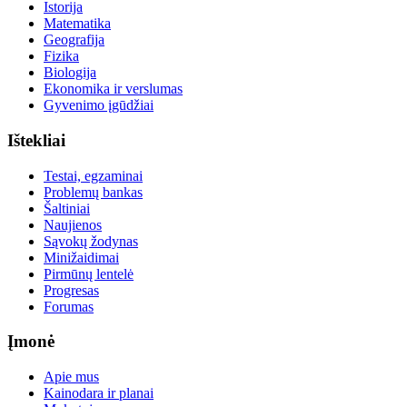
Istorija
Matematika
Geografija
Fizika
Biologija
Ekonomika ir verslumas
Gyvenimo įgūdžiai
Ištekliai
Testai, egzaminai
Problemų bankas
Šaltiniai
Naujienos
Sąvokų žodynas
Minižaidimai
Pirmūnų lentelė
Progresas
Forumas
Įmonė
Apie mus
Kainodara ir planai