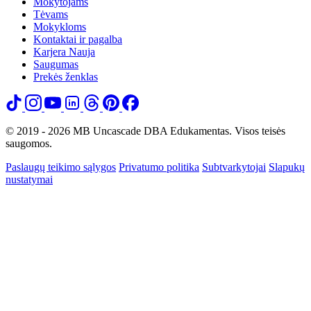
Mokytojams
Tėvams
Mokykloms
Kontaktai ir pagalba
Karjera
Nauja
Saugumas
Prekės ženklas
© 2019 - 2026 MB Uncascade DBA Edukamentas. Visos teisės
saugomos.
Paslaugų teikimo sąlygos
Privatumo politika
Subtvarkytojai
Slapukų
nustatymai