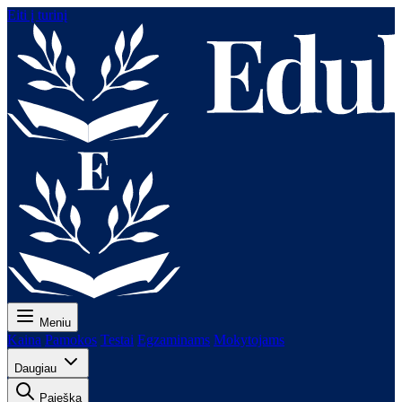
Eiti į turinį
Meniu
Kaina
Pamokos
Testai
Egzaminams
Mokytojams
Daugiau
Paieška