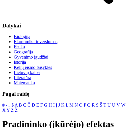
Dalykai
Biologija
Ekonomika ir verslumas
Fizika
Geografija
Gyvenimo įgūdžiai
Istorija
Kelių eismo taisyklės
Lietuvių kalba
Literatūra
Matematika
Pagal raidę
#
‐
„
$
A
B
C
Č
D
E
F
G
H
I
Į
J
K
L
M
N
O
P
Q
R
S
Š
T
U
Ū
V
W
X
Y
Z
Ž
Pradininko (įkūrėjo) efektas