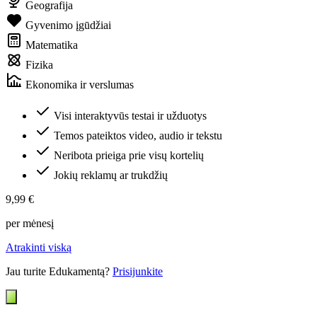
Geografija
Gyvenimo įgūdžiai
Matematika
Fizika
Ekonomika ir verslumas
Visi interaktyvūs testai ir užduotys
Temos pateiktos video, audio ir tekstu
Neribota prieiga prie visų kortelių
Jokių reklamų ar trukdžių
9,99 €
per mėnesį
Atrakinti viską
Jau turite Edukamentą?
Prisijunkite