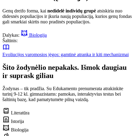
Genų dreifo forma, kai
nedidelė individų grupė
atsiskiria nuo
didesnės populiacijos ir įkuria naują populiaciją, kurios genų fondas
gali smarkiai skirtis nuo pradinės populiacijos.
Dalykas:
Biologija
Šaltinis:
Evoliucijos varomosios jėgos: gamtinė atranka ir kiti mechanizmai
Šito žodynėlio nepakaks. Išmok daugiau
ir suprask giliau
Žodynas – tik pradžia. Su Edukamento prenumerata atrakinkite
turinį 9-12 kl. gimnazistams: pamokas, interaktyvius testus bei
šaltinių bazę, kad pamatytumėte pilną vaizdą.
Literatūra
Istorija
Biologija