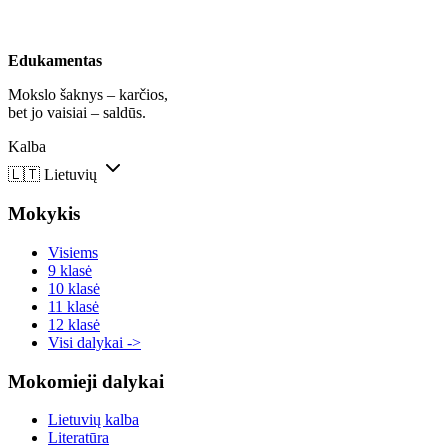
Edukamentas
Mokslo šaknys – karčios,
bet jo vaisiai – saldūs.
Kalba
🇱🇹
Lietuvių
Mokykis
Visiems
9 klasė
10 klasė
11 klasė
12 klasė
Visi dalykai ->
Mokomieji dalykai
Lietuvių kalba
Literatūra