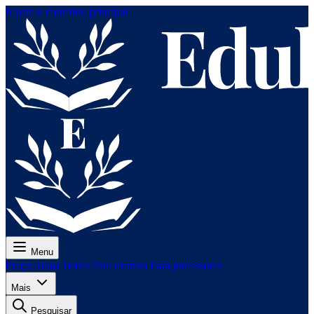
Ir para o conteúdo principal
Menu
Preço
Aulas
Testes
Para exames
Para professores
Mais
Pesquisar