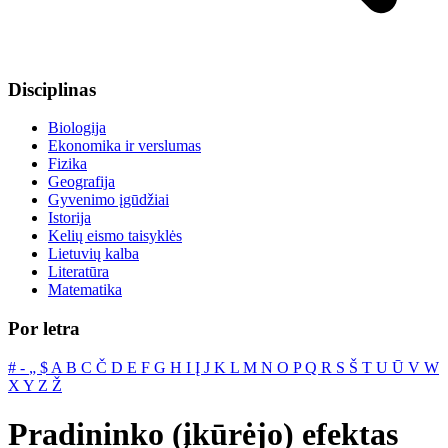
Disciplinas
Biologija
Ekonomika ir verslumas
Fizika
Geografija
Gyvenimo įgūdžiai
Istorija
Kelių eismo taisyklės
Lietuvių kalba
Literatūra
Matematika
Por letra
#
‐
„
$
A
B
C
Č
D
E
F
G
H
I
Į
J
K
L
M
N
O
P
Q
R
S
Š
T
U
Ū
V
W
X
Y
Z
Ž
Pradininko (įkūrėjo) efektas