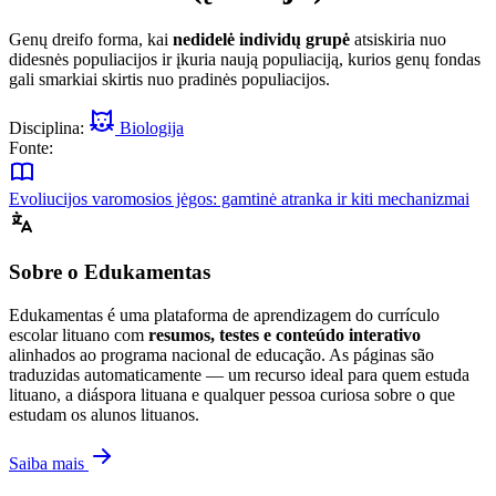
Genų dreifo forma, kai
nedidelė individų grupė
atsiskiria nuo
didesnės populiacijos ir įkuria naują populiaciją, kurios genų fondas
gali smarkiai skirtis nuo pradinės populiacijos.
Disciplina:
Biologija
Fonte:
Evoliucijos varomosios jėgos: gamtinė atranka ir kiti mechanizmai
Sobre o Edukamentas
Edukamentas é uma plataforma de aprendizagem do currículo
escolar lituano com
resumos, testes e conteúdo interativo
alinhados ao programa nacional de educação. As páginas são
traduzidas automaticamente — um recurso ideal para quem estuda
lituano, a diáspora lituana e qualquer pessoa curiosa sobre o que
estudam os alunos lituanos.
Saiba mais