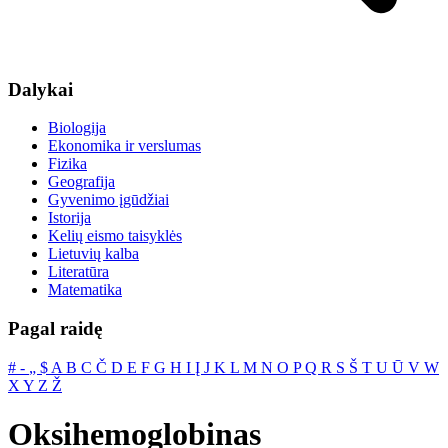
Dalykai
Biologija
Ekonomika ir verslumas
Fizika
Geografija
Gyvenimo įgūdžiai
Istorija
Kelių eismo taisyklės
Lietuvių kalba
Literatūra
Matematika
Pagal raidę
#
‐
„
$
A
B
C
Č
D
E
F
G
H
I
Į
J
K
L
M
N
O
P
Q
R
S
Š
T
U
Ū
V
W
X
Y
Z
Ž
Oksihemoglobinas