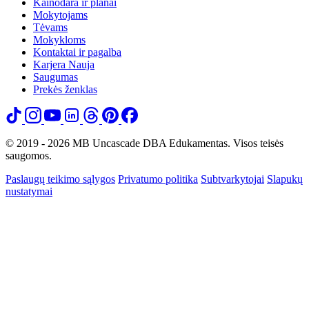
Kainodara ir planai
Mokytojams
Tėvams
Mokykloms
Kontaktai ir pagalba
Karjera
Nauja
Saugumas
Prekės ženklas
© 2019 - 2026 MB Uncascade DBA Edukamentas. Visos teisės
saugomos.
Paslaugų teikimo sąlygos
Privatumo politika
Subtvarkytojai
Slapukų
nustatymai