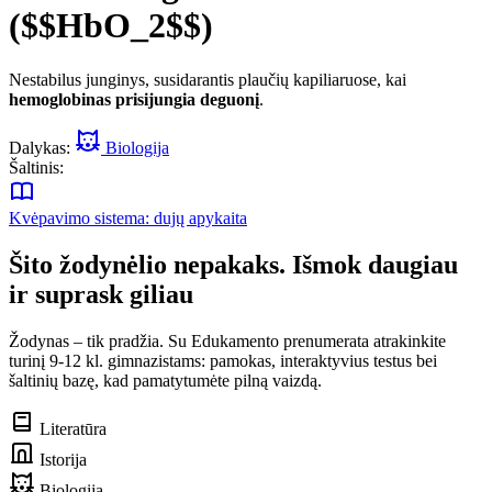
($$HbO_2$$)
Nestabilus junginys, susidarantis plaučių kapiliaruose, kai
hemoglobinas prisijungia deguonį
.
Dalykas:
Biologija
Šaltinis:
Kvėpavimo sistema: dujų apykaita
Šito žodynėlio nepakaks. Išmok daugiau
ir suprask giliau
Žodynas – tik pradžia. Su Edukamento prenumerata atrakinkite
turinį 9-12 kl. gimnazistams: pamokas, interaktyvius testus bei
šaltinių bazę, kad pamatytumėte pilną vaizdą.
Literatūra
Istorija
Biologija