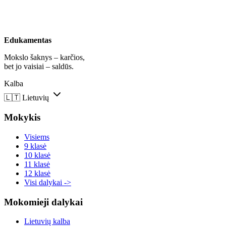
Edukamentas
Mokslo šaknys – karčios,
bet jo vaisiai – saldūs.
Kalba
🇱🇹
Lietuvių
Mokykis
Visiems
9 klasė
10 klasė
11 klasė
12 klasė
Visi dalykai ->
Mokomieji dalykai
Lietuvių kalba