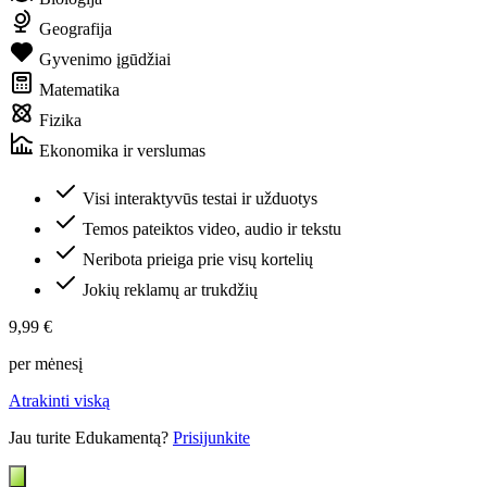
Geografija
Gyvenimo įgūdžiai
Matematika
Fizika
Ekonomika ir verslumas
Visi interaktyvūs testai ir užduotys
Temos pateiktos video, audio ir tekstu
Neribota prieiga prie visų kortelių
Jokių reklamų ar trukdžių
9,99 €
per mėnesį
Atrakinti viską
Jau turite Edukamentą?
Prisijunkite