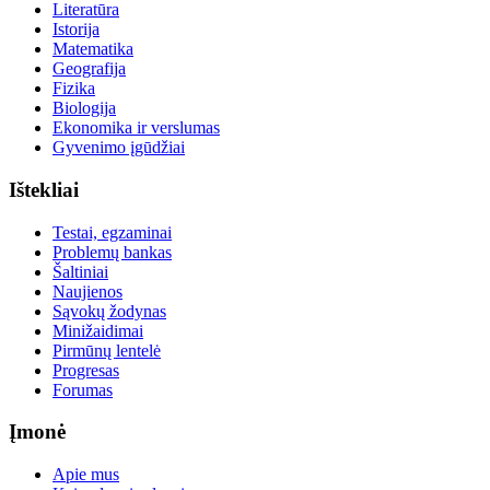
Literatūra
Istorija
Matematika
Geografija
Fizika
Biologija
Ekonomika ir verslumas
Gyvenimo įgūdžiai
Ištekliai
Testai, egzaminai
Problemų bankas
Šaltiniai
Naujienos
Sąvokų žodynas
Minižaidimai
Pirmūnų lentelė
Progresas
Forumas
Įmonė
Apie mus