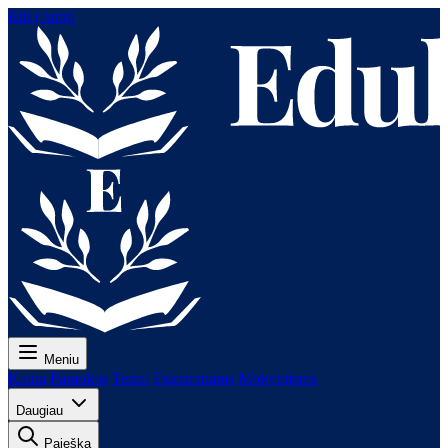
Eiti į turinį
Meniu
Kaina
Pamokos
Testai
Egzaminams
Mokytojams
Daugiau
Paieška