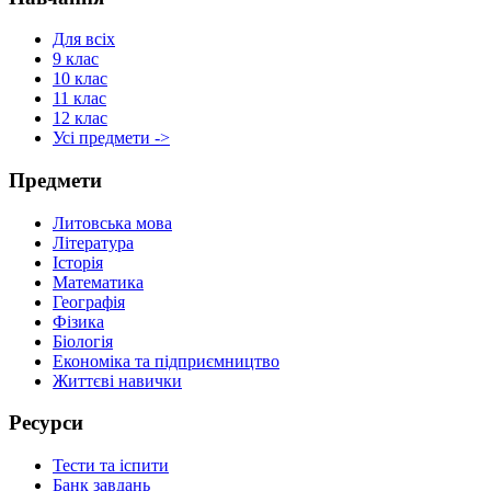
Для всіх
9 клас
10 клас
11 клас
12 клас
Усі предмети ->
Предмети
Литовська мова
Література
Історія
Математика
Географія
Фізика
Біологія
Економіка та підприємництво
Життєві навички
Ресурси
Тести та іспити
Банк завдань