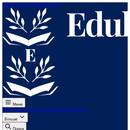
Перейти до основного вмісту
Меню
Ціни
Уроки
Тести
До іспитів
Для вчителів
Більше
Пошук