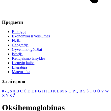
Предмети
Biologija
Ekonomika ir verslumas
Fizika
Geografija
Gyvenimo įgūdžiai
Istorija
Kelių eismo taisyklės
Lietuvių kalba
Literatūra
Matematika
За літерою
#
‐
„
$
A
B
C
Č
D
E
F
G
H
I
Į
J
K
L
M
N
O
P
Q
R
S
Š
T
U
Ū
V
W
X
Y
Z
Ž
Oksihemoglobinas