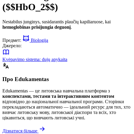
($$HbO_2$$)
Nestabilus junginys, susidarantis plaučių kapiliaruose, kai
hemoglobinas prisijungia deguonį
.
Предмет:
Biologija
Джерело:
Kvėpavimo sistema: dujų apykaita
Про Edukamentas
Edukamentas — це литовська навчальна платформа з
конспектами, тестами та інтерактивним контентом
відповідно до національної навчальної програми. Сторінки
перекладаються автоматично — ідеальний ресурс для тих, хто
вивчає литовську мову, литовської діаспори та всіх, хто
цікавиться, що вивчають литовські учні.
Дізнатися більше