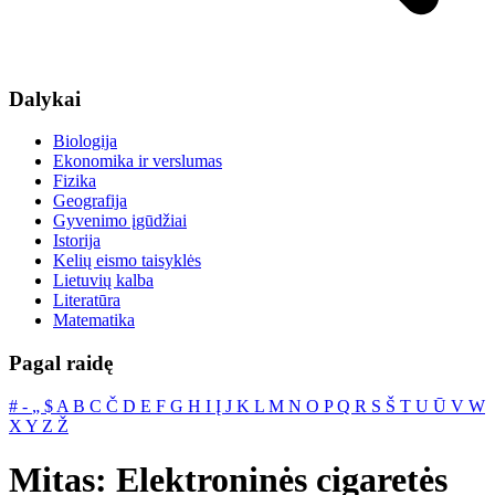
Dalykai
Biologija
Ekonomika ir verslumas
Fizika
Geografija
Gyvenimo įgūdžiai
Istorija
Kelių eismo taisyklės
Lietuvių kalba
Literatūra
Matematika
Pagal raidę
#
‐
„
$
A
B
C
Č
D
E
F
G
H
I
Į
J
K
L
M
N
O
P
Q
R
S
Š
T
U
Ū
V
W
X
Y
Z
Ž
Mitas: Elektroninės cigaretės