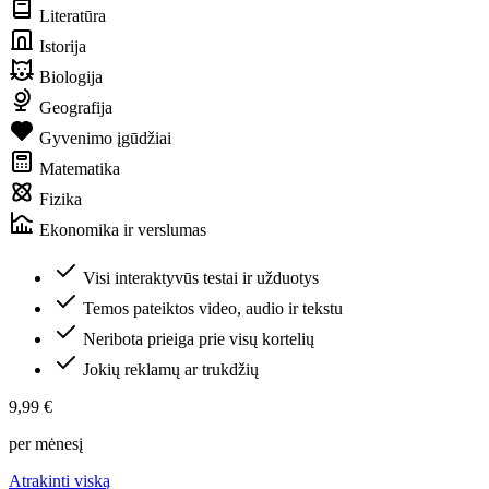
Literatūra
Istorija
Biologija
Geografija
Gyvenimo įgūdžiai
Matematika
Fizika
Ekonomika ir verslumas
Visi interaktyvūs testai ir užduotys
Temos pateiktos video, audio ir tekstu
Neribota prieiga prie visų kortelių
Jokių reklamų ar trukdžių
9,99 €
per mėnesį
Atrakinti viską