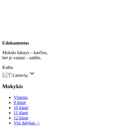
Edukamentas
Mokslo šaknys – karčios,
bet jo vaisiai – saldūs.
Kalba
🇱🇹
Lietuvių
Mokykis
Visiems
9 klasė
10 klasė
11 klasė
12 klasė
Visi dalykai ->