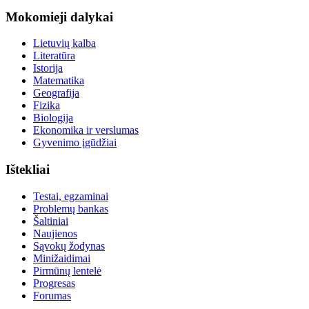
Mokomieji dalykai
Lietuvių kalba
Literatūra
Istorija
Matematika
Geografija
Fizika
Biologija
Ekonomika ir verslumas
Gyvenimo įgūdžiai
Ištekliai
Testai, egzaminai
Problemų bankas
Šaltiniai
Naujienos
Sąvokų žodynas
Minižaidimai
Pirmūnų lentelė
Progresas
Forumas