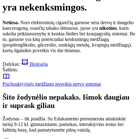
yra nekenksmingos.
Netiesa.
Nors elektroninių cigarečių garuose nėra dervų ir daugelio
kancerogenų, esančių tabako dūmuose, juose yra
nikotino
, kuris
sukelia priklausomybę ir kenkia širdies bei kraujagyslių sistemai. Be
to, garuose yra kitų potencialiai kenksmingų medžiagų
(propilenglikolio, glicerolio, sunkiųjų metalų, kvapiųjų medžiagų),
kurių ilgalaikis poveikis vis dar tiriamas.
Dalykas:
Biologija
Šaltinis:
Psichoaktyviųjų medžiagų poveikis nervų sistemai
Šito žodynėlio nepakaks. Išmok daugiau
ir suprask giliau
Žodynas – tik pradžia. Su Edukamento prenumerata atrakinkite
turinį 9-12 kl. gimnazistams: pamokas, interaktyvius testus bei
šaltinių bazę, kad pamatytumėte pilną vaizdą.