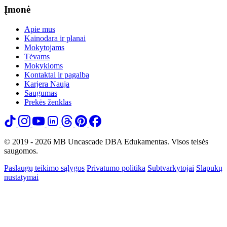
Įmonė
Apie mus
Kainodara ir planai
Mokytojams
Tėvams
Mokykloms
Kontaktai ir pagalba
Karjera
Nauja
Saugumas
Prekės ženklas
© 2019 - 2026 MB Uncascade DBA Edukamentas. Visos teisės
saugomos.
Paslaugų teikimo sąlygos
Privatumo politika
Subtvarkytojai
Slapukų
nustatymai