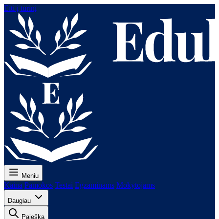
Eiti į turinį
Meniu
Kaina
Pamokos
Testai
Egzaminams
Mokytojams
Daugiau
Paieška