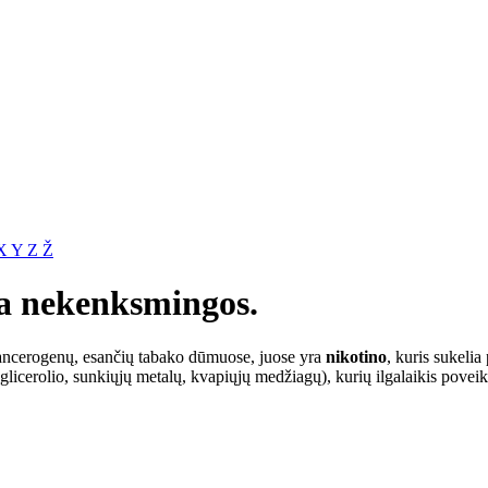
X
Y
Z
Ž
ra nekenksmingos.
kancerogenų, esančių tabako dūmuose, juose yra
nikotino
, kuris sukelia
licerolio, sunkiųjų metalų, kvapiųjų medžiagų), kurių ilgalaikis poveiki