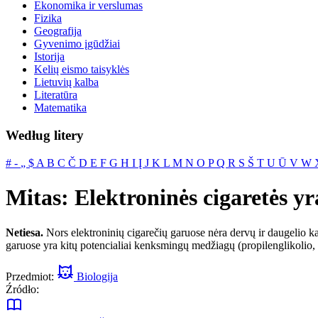
Ekonomika ir verslumas
Fizika
Geografija
Gyvenimo įgūdžiai
Istorija
Kelių eismo taisyklės
Lietuvių kalba
Literatūra
Matematika
Według litery
#
‐
„
$
A
B
C
Č
D
E
F
G
H
I
Į
J
K
L
M
N
O
P
Q
R
S
Š
T
U
Ū
V
W
Mitas: Elektroninės cigaretės y
Netiesa.
Nors elektroninių cigarečių garuose nėra dervų ir daugelio 
garuose yra kitų potencialiai kenksmingų medžiagų (propilenglikolio, g
Przedmiot:
Biologija
Źródło: