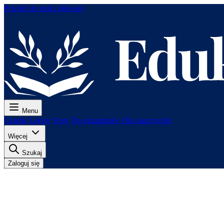
Przejdź do treści głównej
Menu
Cennik
Lekcje
Testy
Do egzaminów
Dla nauczycieli
Więcej
Szukaj
Zaloguj się