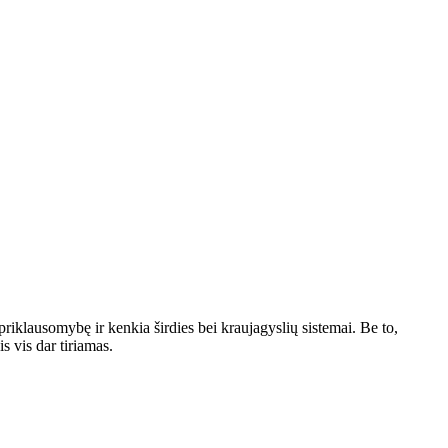
 priklausomybę ir kenkia širdies bei kraujagyslių sistemai. Be to,
s vis dar tiriamas.