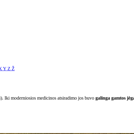
X
Y
Z
Ž
ai). Iki moderniosios medicinos atsiradimo jos buvo
galinga gamtos jėg