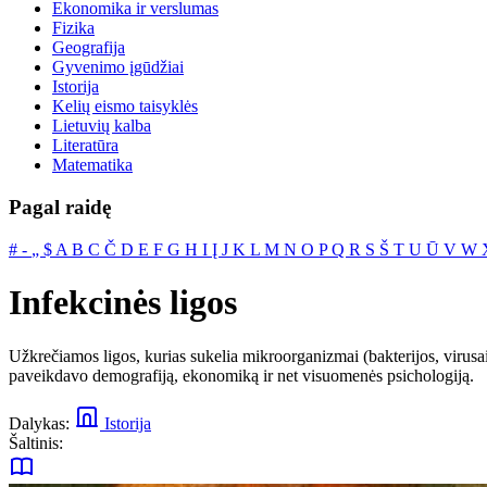
Ekonomika ir verslumas
Fizika
Geografija
Gyvenimo įgūdžiai
Istorija
Kelių eismo taisyklės
Lietuvių kalba
Literatūra
Matematika
Pagal raidę
#
‐
„
$
A
B
C
Č
D
E
F
G
H
I
Į
J
K
L
M
N
O
P
Q
R
S
Š
T
U
Ū
V
W
Infekcinės ligos
Užkrečiamos ligos, kurias sukelia mikroorganizmai (bakterijos, virus
paveikdavo demografiją, ekonomiką ir net visuomenės psichologiją.
Dalykas:
Istorija
Šaltinis: