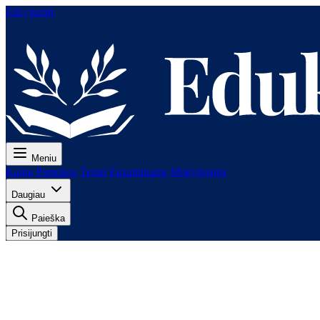
Eiti į turinį
Meniu
Kaina
Pamokos
Testai
Egzaminams
Mokytojams
Daugiau
Paieška
Prisijungti