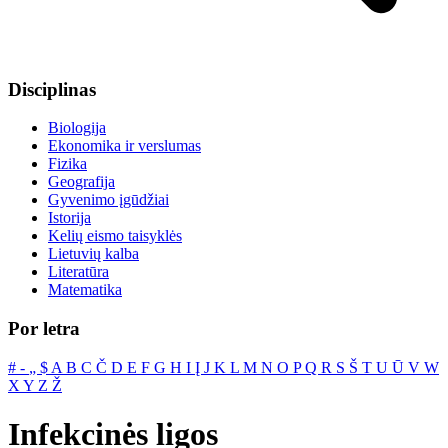
Disciplinas
Biologija
Ekonomika ir verslumas
Fizika
Geografija
Gyvenimo įgūdžiai
Istorija
Kelių eismo taisyklės
Lietuvių kalba
Literatūra
Matematika
Por letra
#
‐
„
$
A
B
C
Č
D
E
F
G
H
I
Į
J
K
L
M
N
O
P
Q
R
S
Š
T
U
Ū
V
W
X
Y
Z
Ž
Infekcinės ligos