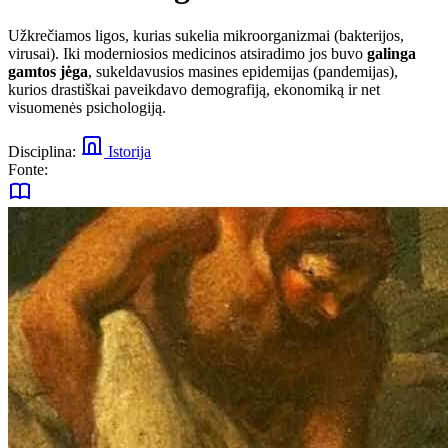
Užkrečiamos ligos, kurias sukelia mikroorganizmai (bakterijos,
virusai). Iki moderniosios medicinos atsiradimo jos buvo
galinga
gamtos jėga
, sukeldavusios masines epidemijas (pandemijas),
kurios drastiškai paveikdavo demografiją, ekonomiką ir net
visuomenės psichologiją.
Disciplina:
Istorija
Fonte: