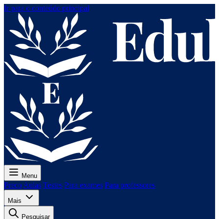
Ir para o conteúdo principal
Menu
Preço
Aulas
Testes
Para exames
Para professores
Mais
Pesquisar