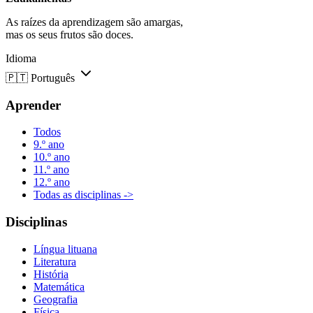
As raízes da aprendizagem são amargas,
mas os seus frutos são doces.
Idioma
🇵🇹
Português
Aprender
Todos
9.º ano
10.º ano
11.º ano
12.º ano
Todas as disciplinas ->
Disciplinas
Língua lituana
Literatura
História
Matemática
Geografia
Física