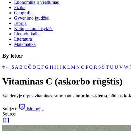
Ekonomika ir verslumas
Fizika
Geografija
Gyvenimo įgūdžiai
Istorija
Kelių eismo taisyklės
Lietuvių kalba
Literatūra
Matematika
By letter
#
‐
„
$
A
B
C
Č
D
E
F
G
H
I
Į
J
K
L
M
N
O
P
Q
R
S
Š
T
U
Ū
V
W
Vitaminas C (askorbo rūgštis)
Vandenyje tirpus vitaminas, stiprinantis
imuninę sistemą
, būtinas
kol
Subject:
Biologija
Source: