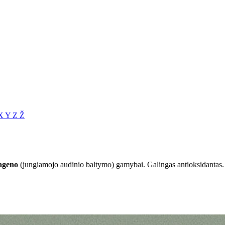
X
Y
Z
Ž
ageno
(jungiamojo audinio baltymo) gamybai. Galingas antioksidantas