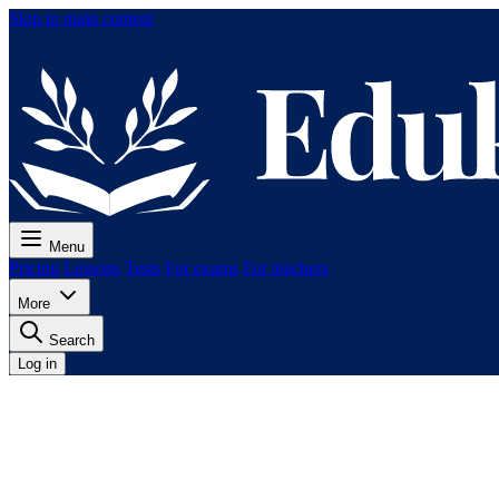
Skip to main content
Menu
Pricing
Lessons
Tests
For exams
For teachers
More
Search
Log in