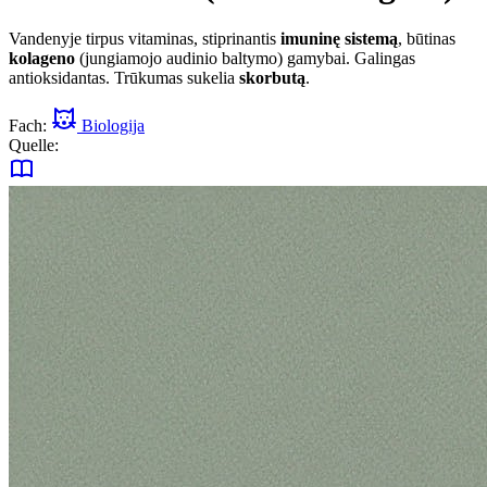
Vandenyje tirpus vitaminas, stiprinantis
imuninę sistemą
, būtinas
kolageno
(jungiamojo audinio baltymo) gamybai. Galingas
antioksidantas. Trūkumas sukelia
skorbutą
.
Fach:
Biologija
Quelle: