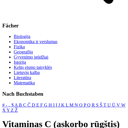
Fächer
Biologija
Ekonomika ir verslumas
Fizika
Geografija
Gyvenimo įgūdžiai
Istorija
Kelių eismo taisyklės
Lietuvių kalba
Literatūra
Matematika
Nach Buchstaben
#
‐
„
$
A
B
C
Č
D
E
F
G
H
I
Į
J
K
L
M
N
O
P
Q
R
S
Š
T
U
Ū
V
W
X
Y
Z
Ž
Vitaminas C (askorbo rūgštis)