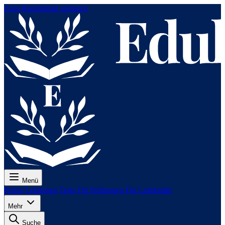
Zum Hauptinhalt springen
Menü
Preise
Lektionen
Tests
Für Prüfungen
Für Lehrkräfte
Mehr
Suche