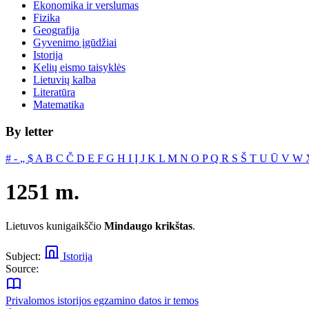
Ekonomika ir verslumas
Fizika
Geografija
Gyvenimo įgūdžiai
Istorija
Kelių eismo taisyklės
Lietuvių kalba
Literatūra
Matematika
By letter
#
‐
„
$
A
B
C
Č
D
E
F
G
H
I
Į
J
K
L
M
N
O
P
Q
R
S
Š
T
U
Ū
V
W
1251 m.
Lietuvos kunigaikščio
Mindaugo krikštas
.
Subject:
Istorija
Source:
Privalomos istorijos egzamino datos ir temos