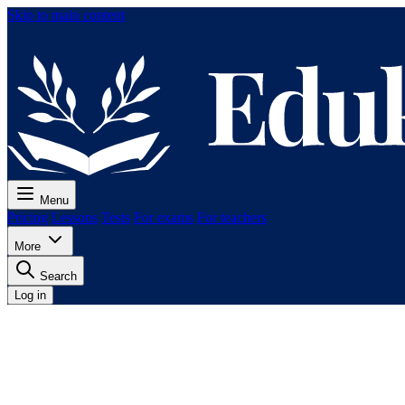
Skip to main content
Menu
Pricing
Lessons
Tests
For exams
For teachers
More
Search
Log in