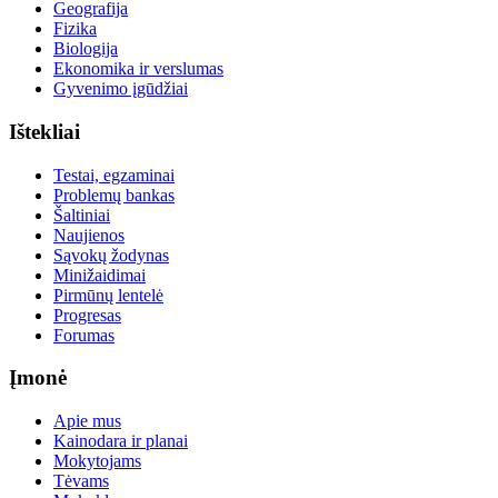
Geografija
Fizika
Biologija
Ekonomika ir verslumas
Gyvenimo įgūdžiai
Ištekliai
Testai, egzaminai
Problemų bankas
Šaltiniai
Naujienos
Sąvokų žodynas
Minižaidimai
Pirmūnų lentelė
Progresas
Forumas
Įmonė
Apie mus
Kainodara ir planai
Mokytojams
Tėvams