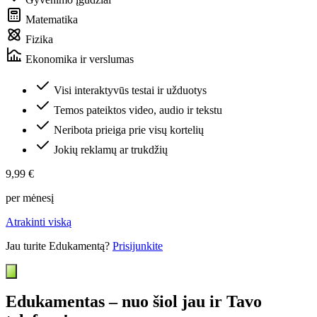
Matematika
Fizika
Ekonomika ir verslumas
Visi interaktyvūs testai ir užduotys
Temos pateiktos video, audio ir tekstu
Neribota prieiga prie visų kortelių
Jokių reklamų ar trukdžių
9,99 €
per mėnesį
Atrakinti viską
Jau turite Edukamentą?
Prisijunkite
Edukamentas – nuo šiol jau ir Tavo