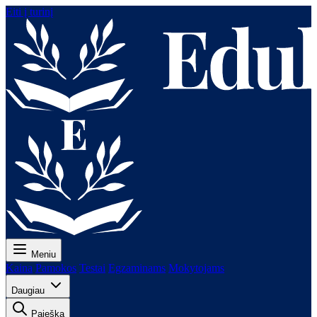
Eiti į turinį
Meniu
Kaina
Pamokos
Testai
Egzaminams
Mokytojams
Daugiau
Paieška