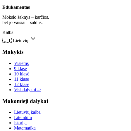
Edukamentas
Mokslo šaknys – karčios,
bet jo vaisiai – saldūs.
Kalba
🇱🇹
Lietuvių
Mokykis
Visiems
9 klasė
10 klasė
11 klasė
12 klasė
Visi dalykai ->
Mokomieji dalykai
Lietuvių kalba
Literatūra
Istorija
Matematika