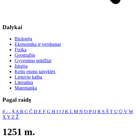
Dalykai
Biologija
Ekonomika ir verslumas
Fizika
Geografija
Gyvenimo įgūdžiai
Istorija
Kelių eismo taisyklės
Lietuvių kalba
Literatūra
Matematika
Pagal raidę
#
‐
„
$
A
B
C
Č
D
E
F
G
H
I
Į
J
K
L
M
N
O
P
Q
R
S
Š
T
U
Ū
V
W
X
Y
Z
Ž
1251 m.