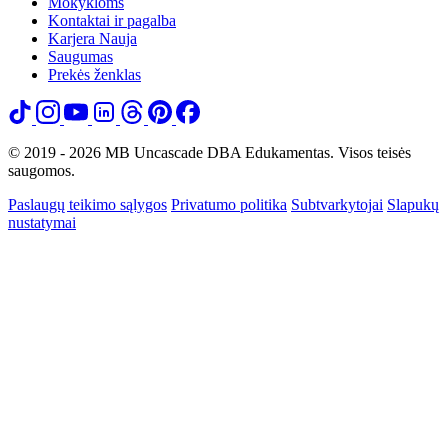
Mokykloms
Kontaktai ir pagalba
Karjera
Nauja
Saugumas
Prekės ženklas
© 2019 - 2026 MB Uncascade DBA Edukamentas. Visos teisės
saugomos.
Paslaugų teikimo sąlygos
Privatumo politika
Subtvarkytojai
Slapukų
nustatymai