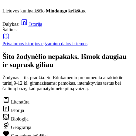
Lietuvos kunigaikščio
Mindaugo krikštas
.
Dalykas:
Istorija
Šaltinis:
Privalomos istorijos egzamino datos ir temos
Šito žodynėlio nepakaks. Išmok daugiau
ir suprask giliau
Žodynas – tik pradžia. Su Edukamento prenumerata atrakinkite
turinį 9-12 kl. gimnazistams: pamokas, interaktyvius testus bei
šaltinių bazę, kad pamatytumėte pilną vaizdą.
Literatūra
Istorija
Biologija
Geografija
Gyvenimo įgūdžiai