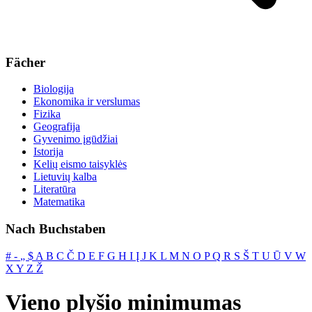
Fächer
Biologija
Ekonomika ir verslumas
Fizika
Geografija
Gyvenimo įgūdžiai
Istorija
Kelių eismo taisyklės
Lietuvių kalba
Literatūra
Matematika
Nach Buchstaben
#
‐
„
$
A
B
C
Č
D
E
F
G
H
I
Į
J
K
L
M
N
O
P
Q
R
S
Š
T
U
Ū
V
W
X
Y
Z
Ž
Vieno plyšio minimumas