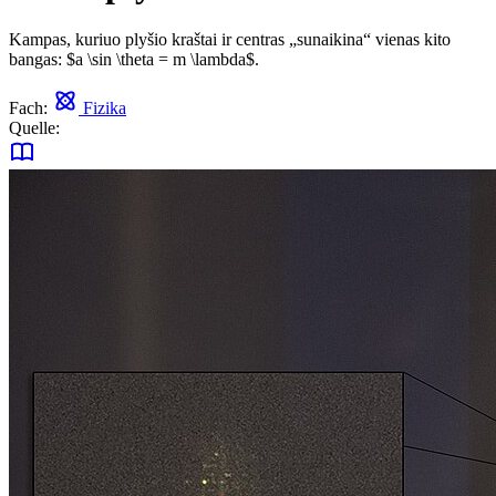
Kampas, kuriuo plyšio kraštai ir centras „sunaikina“ vienas kito
bangas: $a \sin \theta = m \lambda$.
Fach:
Fizika
Quelle: