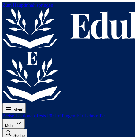
Zum Hauptinhalt springen
Menü
Preise
Lektionen
Tests
Für Prüfungen
Für Lehrkräfte
Mehr
Suche