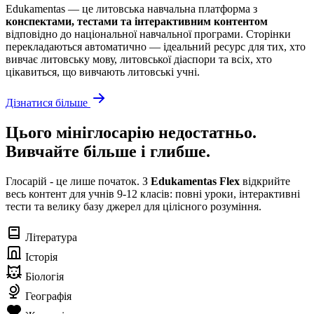
Edukamentas — це литовська навчальна платформа з
конспектами, тестами та інтерактивним контентом
відповідно до національної навчальної програми. Сторінки
перекладаються автоматично — ідеальний ресурс для тих, хто
вивчає литовську мову, литовської діаспори та всіх, хто
цікавиться, що вивчають литовські учні.
Дізнатися більше
Цього мініглосарію недостатньо.
Вивчайте більше і глибше.
Глосарій - це лише початок. З
Edukamentas Flex
відкрийте
весь контент для учнів 9-12 класів: повні уроки, інтерактивні
тести та велику базу джерел для цілісного розуміння.
Література
Історія
Біологія
Географія