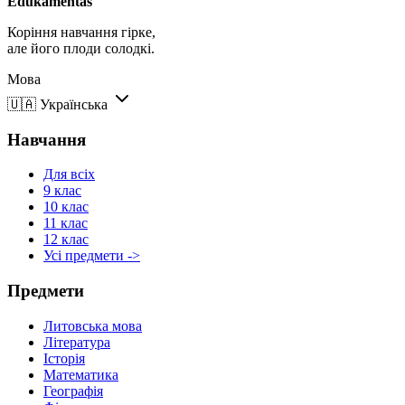
Edukamentas
Коріння навчання гірке,
але його плоди солодкі.
Мова
🇺🇦
Українська
Навчання
Для всіх
9 клас
10 клас
11 клас
12 клас
Усі предмети ->
Предмети
Литовська мова
Література
Історія
Математика
Географія