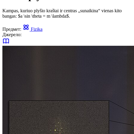
Kampas, kuriuo plyšio kraštai ir centras „sunaikina“ vienas kito
bangas: $a \sin \theta = m \lambda$.
Предмет:
Fizika
Джерело: