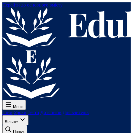
Перейти до основного вмісту
Меню
Ціни
Уроки
Тести
До іспитів
Для вчителів
Більше
Пошук