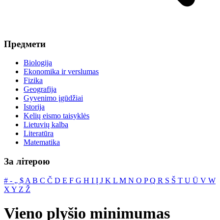
Предмети
Biologija
Ekonomika ir verslumas
Fizika
Geografija
Gyvenimo įgūdžiai
Istorija
Kelių eismo taisyklės
Lietuvių kalba
Literatūra
Matematika
За літерою
#
‐
„
$
A
B
C
Č
D
E
F
G
H
I
Į
J
K
L
M
N
O
P
Q
R
S
Š
T
U
Ū
V
W
X
Y
Z
Ž
Vieno plyšio minimumas