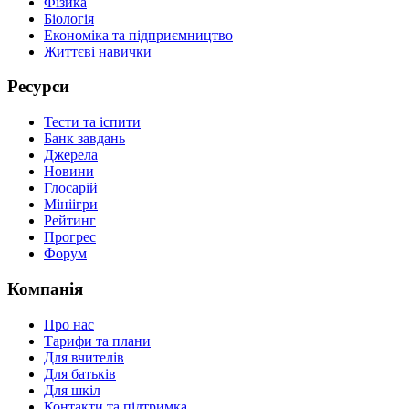
Фізика
Біологія
Економіка та підприємництво
Життєві навички
Ресурси
Тести та іспити
Банк завдань
Джерела
Новини
Глосарій
Мініігри
Рейтинг
Прогрес
Форум
Компанія
Про нас
Тарифи та плани
Для вчителів
Для батьків
Для шкіл
Контакти та підтримка