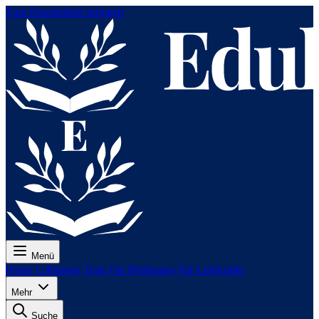
Zum Hauptinhalt springen
Menü
Preise
Lektionen
Tests
Für Prüfungen
Für Lehrkräfte
Mehr
Suche