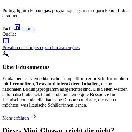
Portugalų jūrų keliautojas; programoje siejamas su jūrų kelio į Indiją
atradimu.
Fach:
Istorija
Quelle:
Privalomos istorijos egzamino asmenybės
Über Edukamentas
Edukamentas ist eine litauische Lernplattform zum Schulcurriculum
mit
Lernnotizen, Tests und interaktiven Inhalten
, die am
nationalen Bildungsprogramm ausgerichtet sind. Die Seiten werden
automatisch übersetzt und sind damit eine gute Ressource für
Litauischlernende, die litauische Diaspora und alle, die wissen
möchten, was litauische Schüler/innen lernen.
Mehr erfahren
Dieses Mini-Glossar reicht dir nicht?