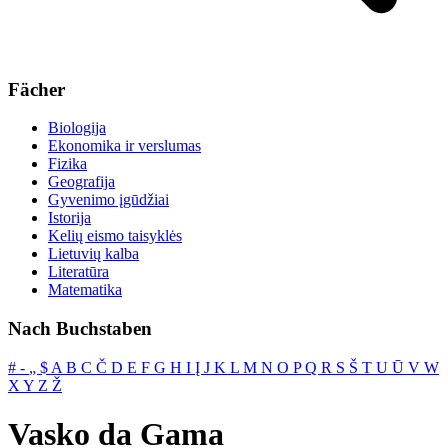
Fächer
Biologija
Ekonomika ir verslumas
Fizika
Geografija
Gyvenimo įgūdžiai
Istorija
Kelių eismo taisyklės
Lietuvių kalba
Literatūra
Matematika
Nach Buchstaben
#
‐
„
$
A
B
C
Č
D
E
F
G
H
I
Į
J
K
L
M
N
O
P
Q
R
S
Š
T
U
Ū
V
W
X
Y
Z
Ž
Vasko da Gama