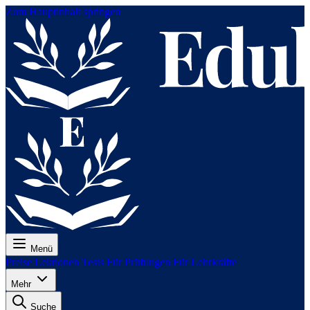
Zum Hauptinhalt springen
Menü
Preise
Lektionen
Tests
Für Prüfungen
Für Lehrkräfte
Mehr
Suche