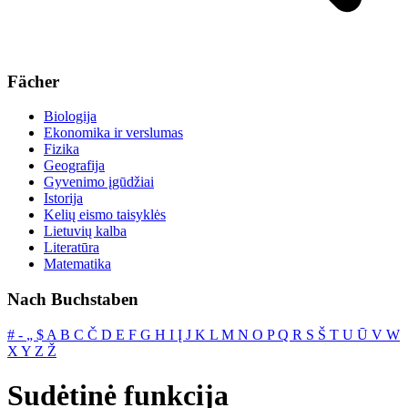
Fächer
Biologija
Ekonomika ir verslumas
Fizika
Geografija
Gyvenimo įgūdžiai
Istorija
Kelių eismo taisyklės
Lietuvių kalba
Literatūra
Matematika
Nach Buchstaben
#
‐
„
$
A
B
C
Č
D
E
F
G
H
I
Į
J
K
L
M
N
O
P
Q
R
S
Š
T
U
Ū
V
W
X
Y
Z
Ž
Sudėtinė funkcija