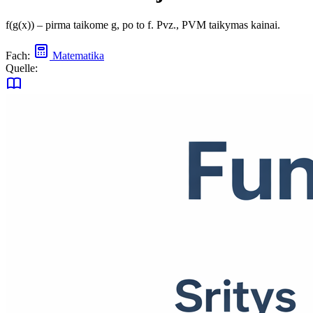
f(g(x)) – pirma taikome g, po to f. Pvz., PVM taikymas kainai.
Fach:
Matematika
Quelle: