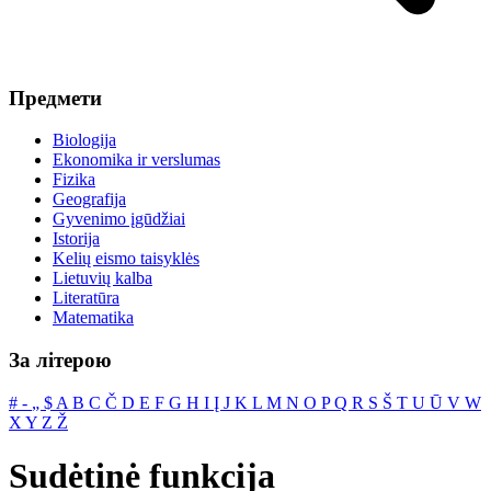
Предмети
Biologija
Ekonomika ir verslumas
Fizika
Geografija
Gyvenimo įgūdžiai
Istorija
Kelių eismo taisyklės
Lietuvių kalba
Literatūra
Matematika
За літерою
#
‐
„
$
A
B
C
Č
D
E
F
G
H
I
Į
J
K
L
M
N
O
P
Q
R
S
Š
T
U
Ū
V
W
X
Y
Z
Ž
Sudėtinė funkcija