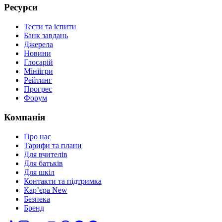
Ресурси
Тести та іспити
Банк завдань
Джерела
Новини
Глосарій
Мініігри
Рейтинг
Прогрес
Форум
Компанія
Про нас
Тарифи та плани
Для вчителів
Для батьків
Для шкіл
Контакти та підтримка
Кар’єра
New
Безпека
Бренд