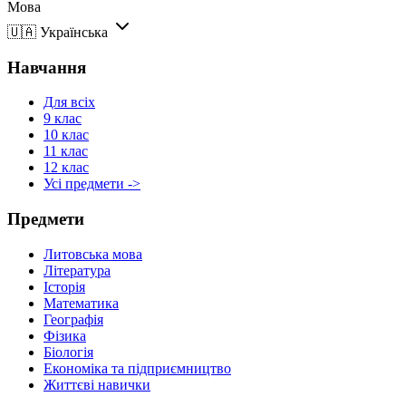
Мова
🇺🇦
Українська
Навчання
Для всіх
9 клас
10 клас
11 клас
12 клас
Усі предмети ->
Предмети
Литовська мова
Література
Історія
Математика
Географія
Фізика
Біологія
Економіка та підприємництво
Життєві навички