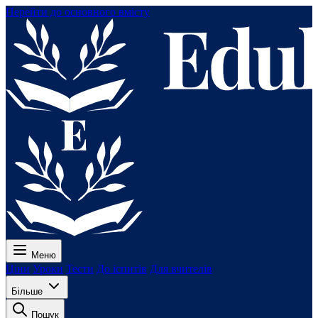
Перейти до основного вмісту
Меню
Ціни
Уроки
Тести
До іспитів
Для вчителів
Більше
Пошук