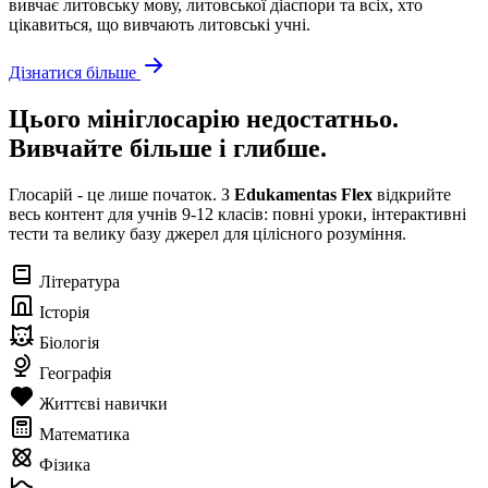
вивчає литовську мову, литовської діаспори та всіх, хто
цікавиться, що вивчають литовські учні.
Дізнатися більше
Цього мініглосарію недостатньо.
Вивчайте більше і глибше.
Глосарій - це лише початок. З
Edukamentas Flex
відкрийте
весь контент для учнів 9-12 класів: повні уроки, інтерактивні
тести та велику базу джерел для цілісного розуміння.
Література
Історія
Біологія
Географія
Життєві навички
Математика
Фізика