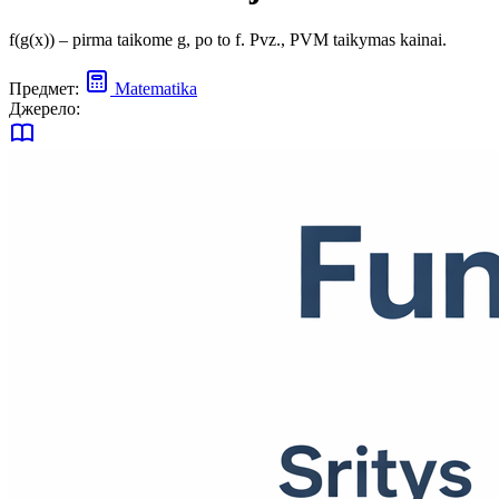
f(g(x)) – pirma taikome g, po to f. Pvz., PVM taikymas kainai.
Предмет:
Matematika
Джерело: