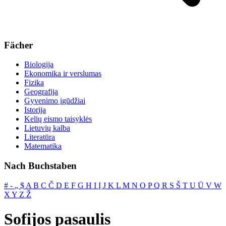
Fächer
Biologija
Ekonomika ir verslumas
Fizika
Geografija
Gyvenimo įgūdžiai
Istorija
Kelių eismo taisyklės
Lietuvių kalba
Literatūra
Matematika
Nach Buchstaben
#
‐
„
$
A
B
C
Č
D
E
F
G
H
I
Į
J
K
L
M
N
O
P
Q
R
S
Š
T
U
Ū
V
W
X
Y
Z
Ž
Sofijos pasaulis