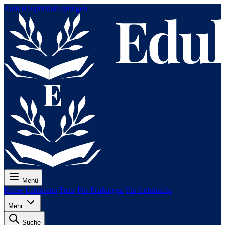
Zum Hauptinhalt springen
Menü
Preise
Lektionen
Tests
Für Prüfungen
Für Lehrkräfte
Mehr
Suche