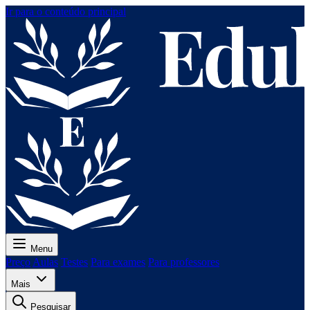
Ir para o conteúdo principal
Menu
Preço
Aulas
Testes
Para exames
Para professores
Mais
Pesquisar