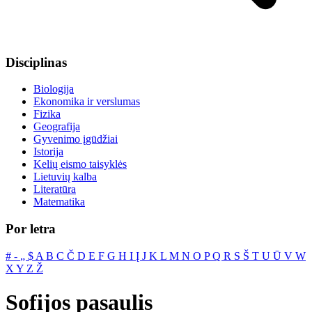
Disciplinas
Biologija
Ekonomika ir verslumas
Fizika
Geografija
Gyvenimo įgūdžiai
Istorija
Kelių eismo taisyklės
Lietuvių kalba
Literatūra
Matematika
Por letra
#
‐
„
$
A
B
C
Č
D
E
F
G
H
I
Į
J
K
L
M
N
O
P
Q
R
S
Š
T
U
Ū
V
W
X
Y
Z
Ž
Sofijos pasaulis