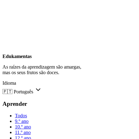
Edukamentas
As raízes da aprendizagem são amargas,
mas os seus frutos são doces.
Idioma
🇵🇹
Português
Aprender
Todos
9.º ano
10.º ano
11.º ano
12.º ano