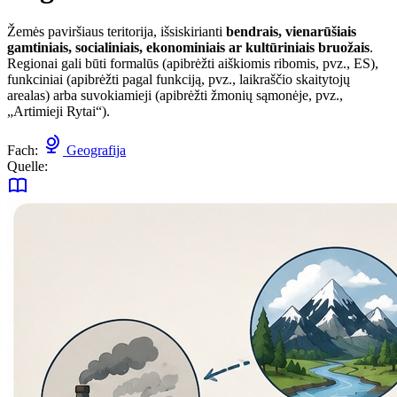
Žemės paviršiaus teritorija, išsiskirianti
bendrais, vienarūšiais
gamtiniais, socialiniais, ekonominiais ar kultūriniais bruožais
.
Regionai gali būti formalūs (apibrėžti aiškiomis ribomis, pvz., ES),
funkciniai (apibrėžti pagal funkciją, pvz., laikraščio skaitytojų
arealas) arba suvokiamieji (apibrėžti žmonių sąmonėje, pvz.,
„Artimieji Rytai“).
Fach:
Geografija
Quelle: