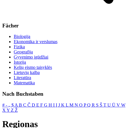
Fächer
Biologija
Ekonomika ir verslumas
Fizika
Geografija
Gyvenimo įgūdžiai
Istorija
Kelių eismo taisyklės
Lietuvių kalba
Literatūra
Matematika
Nach Buchstaben
#
‐
„
$
A
B
C
Č
D
E
F
G
H
I
Į
J
K
L
M
N
O
P
Q
R
S
Š
T
U
Ū
V
W
X
Y
Z
Ž
Regionas