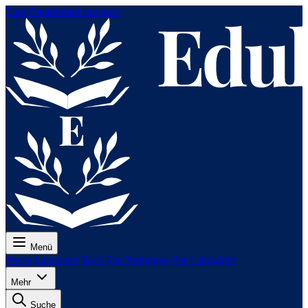
Zum Hauptinhalt springen
Menü
Preise
Lektionen
Tests
Für Prüfungen
Für Lehrkräfte
Mehr
Suche