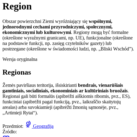
Region
Obszar powierzchni Ziemi wyróżniający się
wspólnymi,
jednorodnymi cechami przyrodniczymi, społecznymi,
ekonomicznymi lub kulturowymi
. Regiony mogą być formalne
(określone wyraźnymi granicami, np. UE), funkcjonalne (określone
na podstawie funkcji, np. zasięg czytelników gazety) lub
postrzegane (określone w świadomości ludzi, np. „Bliski Wschód”).
Wersja oryginalna
Regionas
Žemės paviršiaus teritorija, išsiskirianti
bendrais, vienarūšiais
gamtiniais, socialiniais, ekonominiais ar kultūriniais bruožais
.
Regionai gali būti formalūs (apibrėžti aiškiomis ribomis, pvz., ES),
funkciniai (apibrėžti pagal funkciją, pvz., laikraščio skaitytojų
arealas) arba suvokiamieji (apibrėžti žmonių sąmonėje, pvz.,
„Artimieji Rytai“).
Przedmiot:
Geografija
Źródło: