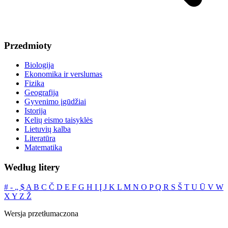
Przedmioty
Biologija
Ekonomika ir verslumas
Fizika
Geografija
Gyvenimo įgūdžiai
Istorija
Kelių eismo taisyklės
Lietuvių kalba
Literatūra
Matematika
Według litery
#
‐
„
$
A
B
C
Č
D
E
F
G
H
I
Į
J
K
L
M
N
O
P
Q
R
S
Š
T
U
Ū
V
W
X
Y
Z
Ž
Wersja przetłumaczona