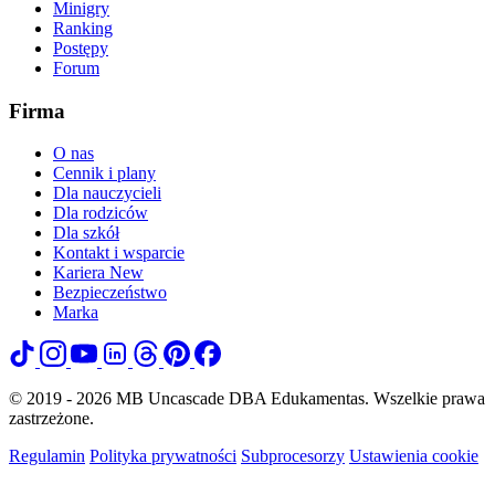
Minigry
Ranking
Postępy
Forum
Firma
O nas
Cennik i plany
Dla nauczycieli
Dla rodziców
Dla szkół
Kontakt i wsparcie
Kariera
New
Bezpieczeństwo
Marka
© 2019 - 2026 MB Uncascade DBA Edukamentas. Wszelkie prawa
zastrzeżone.
Regulamin
Polityka prywatności
Subprocesorzy
Ustawienia cookie