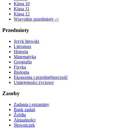
Klasa 10
Klasa 11
Klasa 12
Wszystkie przedmioty ->
Przedmioty
Język litewski
Literatura
Historia
Matematyka
Geografia
Fizyka
Biologia
Ekonomia i przedsiębiorczość
Umiejętności życiowe
Zasoby
Zadania i egzaminy
Bank zadań
Źródła
Aktualności
Słowniczek