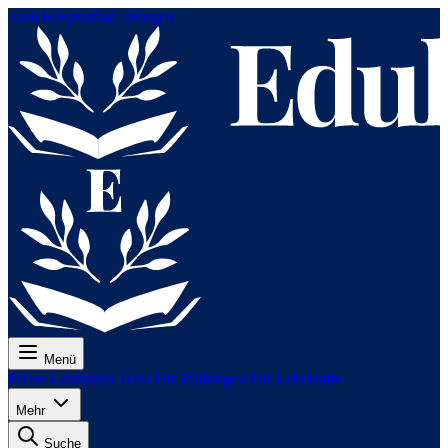
Zum Hauptinhalt springen
Menü
Preise
Lektionen
Tests
Für Prüfungen
Für Lehrkräfte
Mehr
Suche