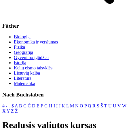
Fächer
Biologija
Ekonomika ir verslumas
Fizika
Geografija
Gyvenimo įgūdžiai
Istorija
Kelių eismo taisyklės
Lietuvių kalba
Literatūra
Matematika
Nach Buchstaben
#
‐
„
$
A
B
C
Č
D
E
F
G
H
I
Į
J
K
L
M
N
O
P
Q
R
S
Š
T
U
Ū
V
W
X
Y
Z
Ž
Realusis valiutos kursas