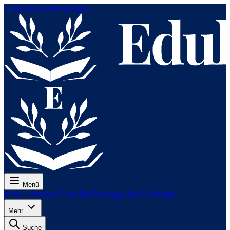
Zum Hauptinhalt springen
Menü
Preise
Lektionen
Tests
Für Prüfungen
Für Lehrkräfte
Mehr
Suche