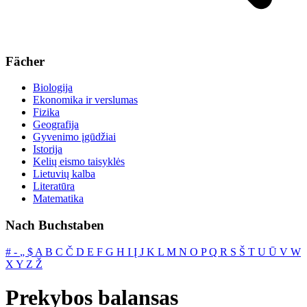
Fächer
Biologija
Ekonomika ir verslumas
Fizika
Geografija
Gyvenimo įgūdžiai
Istorija
Kelių eismo taisyklės
Lietuvių kalba
Literatūra
Matematika
Nach Buchstaben
#
‐
„
$
A
B
C
Č
D
E
F
G
H
I
Į
J
K
L
M
N
O
P
Q
R
S
Š
T
U
Ū
V
W
X
Y
Z
Ž
Prekybos balansas