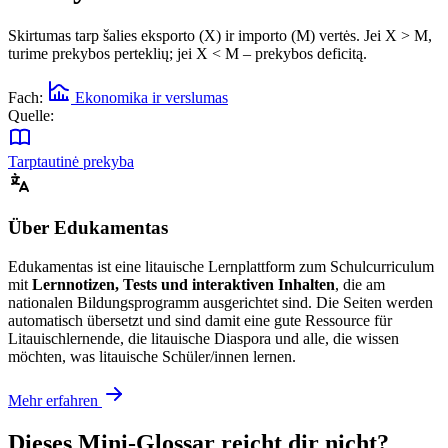
Skirtumas tarp šalies eksporto (X) ir importo (M) vertės. Jei X > M,
turime prekybos perteklių; jei X < M – prekybos deficitą.
Fach:
Ekonomika ir verslumas
Quelle:
Tarptautinė prekyba
Über Edukamentas
Edukamentas ist eine litauische Lernplattform zum Schulcurriculum
mit
Lernnotizen, Tests und interaktiven Inhalten
, die am
nationalen Bildungsprogramm ausgerichtet sind. Die Seiten werden
automatisch übersetzt und sind damit eine gute Ressource für
Litauischlernende, die litauische Diaspora und alle, die wissen
möchten, was litauische Schüler/innen lernen.
Mehr erfahren
Dieses Mini-Glossar reicht dir nicht?