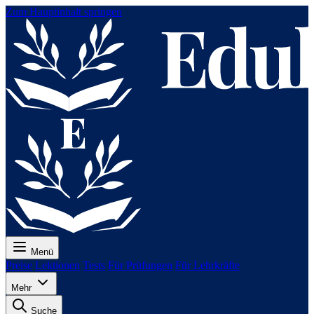
Zum Hauptinhalt springen
Menü
Preise
Lektionen
Tests
Für Prüfungen
Für Lehrkräfte
Mehr
Suche