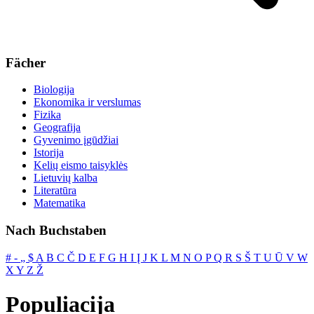
Fächer
Biologija
Ekonomika ir verslumas
Fizika
Geografija
Gyvenimo įgūdžiai
Istorija
Kelių eismo taisyklės
Lietuvių kalba
Literatūra
Matematika
Nach Buchstaben
#
‐
„
$
A
B
C
Č
D
E
F
G
H
I
Į
J
K
L
M
N
O
P
Q
R
S
Š
T
U
Ū
V
W
X
Y
Z
Ž
Populiacija