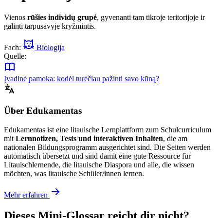
Vienos
rūšies individų grupė
, gyvenanti tam tikroje teritorijoje ir
galinti tarpusavyje kryžmintis.
Fach:
Biologija
Quelle:
Įvadinė pamoka: kodėl turėčiau pažinti savo kūną?
Über Edukamentas
Edukamentas ist eine litauische Lernplattform zum Schulcurriculum
mit
Lernnotizen, Tests und interaktiven Inhalten
, die am
nationalen Bildungsprogramm ausgerichtet sind. Die Seiten werden
automatisch übersetzt und sind damit eine gute Ressource für
Litauischlernende, die litauische Diaspora und alle, die wissen
möchten, was litauische Schüler/innen lernen.
Mehr erfahren
Dieses Mini-Glossar reicht dir nicht?