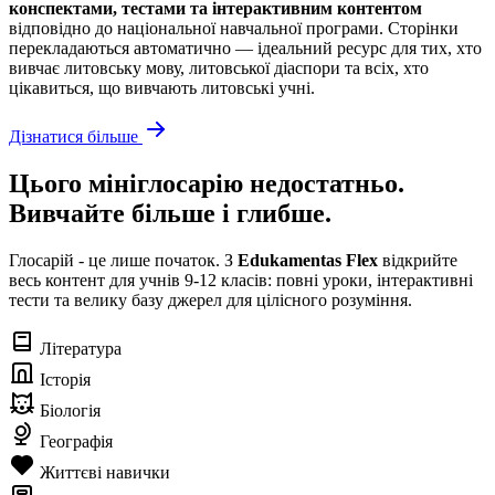
конспектами, тестами та інтерактивним контентом
відповідно до національної навчальної програми. Сторінки
перекладаються автоматично — ідеальний ресурс для тих, хто
вивчає литовську мову, литовської діаспори та всіх, хто
цікавиться, що вивчають литовські учні.
Дізнатися більше
Цього мініглосарію недостатньо.
Вивчайте більше і глибше.
Глосарій - це лише початок. З
Edukamentas Flex
відкрийте
весь контент для учнів 9-12 класів: повні уроки, інтерактивні
тести та велику базу джерел для цілісного розуміння.
Література
Історія
Біологія
Географія
Життєві навички