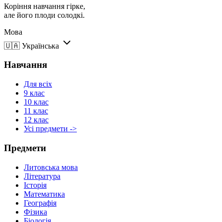
Коріння навчання гірке,
але його плоди солодкі.
Мова
🇺🇦
Українська
Навчання
Для всіх
9 клас
10 клас
11 клас
12 клас
Усі предмети ->
Предмети
Литовська мова
Література
Історія
Математика
Географія
Фізика
Біологія