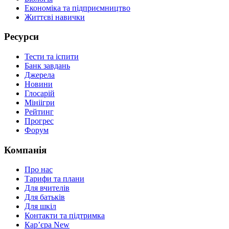
Економіка та підприємництво
Життєві навички
Ресурси
Тести та іспити
Банк завдань
Джерела
Новини
Глосарій
Мініігри
Рейтинг
Прогрес
Форум
Компанія
Про нас
Тарифи та плани
Для вчителів
Для батьків
Для шкіл
Контакти та підтримка
Кар’єра
New