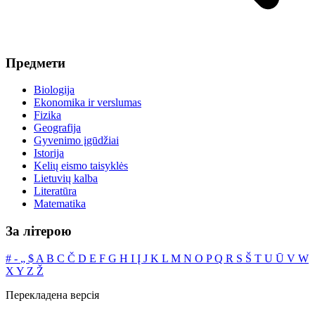
Предмети
Biologija
Ekonomika ir verslumas
Fizika
Geografija
Gyvenimo įgūdžiai
Istorija
Kelių eismo taisyklės
Lietuvių kalba
Literatūra
Matematika
За літерою
#
‐
„
$
A
B
C
Č
D
E
F
G
H
I
Į
J
K
L
M
N
O
P
Q
R
S
Š
T
U
Ū
V
W
X
Y
Z
Ž
Перекладена версія