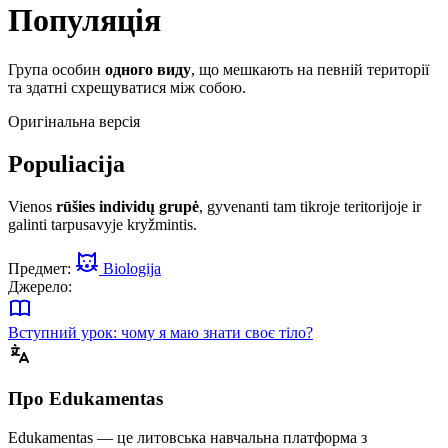
Популяція
Група особин
одного виду
, що мешкають на певній території
та здатні схрещуватися між собою.
Оригінальна версія
Populiacija
Vienos
rūšies individų grupė
, gyvenanti tam tikroje teritorijoje ir
galinti tarpusavyje kryžmintis.
Предмет:
Biologija
Джерело:
Вступний урок: чому я маю знати своє тіло?
Про Edukamentas
Edukamentas — це литовська навчальна платформа з