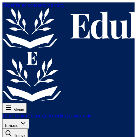
Перейти до основного вмісту
Меню
Ціни
Уроки
Тести
До іспитів
Для вчителів
Більше
Пошук