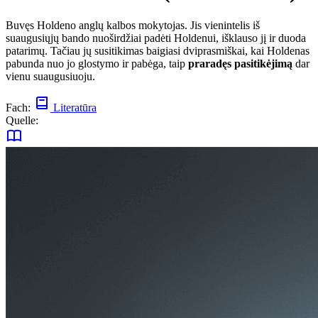
Buvęs Holdeno anglų kalbos mokytojas. Jis vienintelis iš
suaugusiųjų bando nuoširdžiai padėti Holdenui, išklauso jį ir duoda
patarimų. Tačiau jų susitikimas baigiasi dviprasmiškai, kai Holdenas
pabunda nuo jo glostymo ir pabėga, taip
praradęs pasitikėjimą
dar
vienu suaugusiuoju.
Fach:
Literatūra
Quelle: