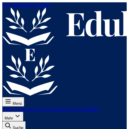
Zum Hauptinhalt springen
Menü
Preise
Lektionen
Tests
Für Prüfungen
Für Lehrkräfte
Mehr
Suche