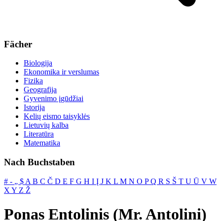
Fächer
Biologija
Ekonomika ir verslumas
Fizika
Geografija
Gyvenimo įgūdžiai
Istorija
Kelių eismo taisyklės
Lietuvių kalba
Literatūra
Matematika
Nach Buchstaben
#
‐
„
$
A
B
C
Č
D
E
F
G
H
I
Į
J
K
L
M
N
O
P
Q
R
S
Š
T
U
Ū
V
W
X
Y
Z
Ž
Ponas Entolinis (Mr. Antolini)