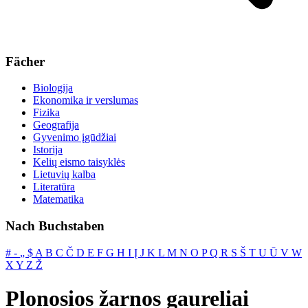
Fächer
Biologija
Ekonomika ir verslumas
Fizika
Geografija
Gyvenimo įgūdžiai
Istorija
Kelių eismo taisyklės
Lietuvių kalba
Literatūra
Matematika
Nach Buchstaben
#
‐
„
$
A
B
C
Č
D
E
F
G
H
I
Į
J
K
L
M
N
O
P
Q
R
S
Š
T
U
Ū
V
W
X
Y
Z
Ž
Plonosios žarnos gaureliai