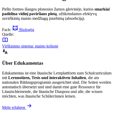
Piršto formos išaugos plonosios žarnos gleivinėje, kurios
smarkiai
padidina vidinį paviršiaus plotą
, užtikrindamos efektyvų
suvirškintų maisto medžiagų įsiurbimą (absorbciją).
Fach:
Biologija
Quelle:
Virškinimo sistema: maisto kelionė
Über Edukamentas
Edukamentas ist eine litauische Lernplattform zum Schulcurriculum
mit
Lernnotizen, Tests und interaktiven Inhalten
, die am
nationalen Bildungsprogramm ausgerichtet sind. Die Seiten werden
automatisch übersetzt und sind damit eine gute Ressource für
Litauischlernende, die litauische Diaspora und alle, die wissen
möchten, was litauische Schüler/innen lernen.
Mehr erfahren