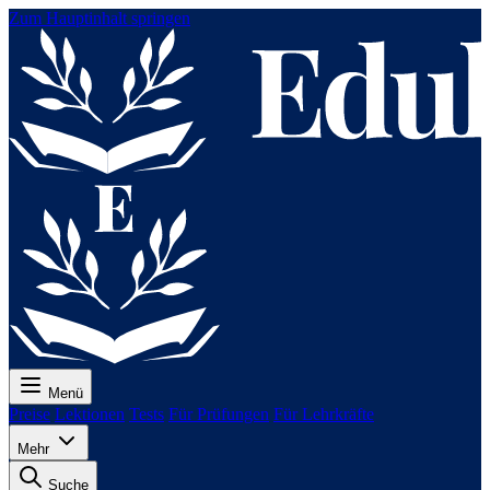
Zum Hauptinhalt springen
Menü
Preise
Lektionen
Tests
Für Prüfungen
Für Lehrkräfte
Mehr
Suche