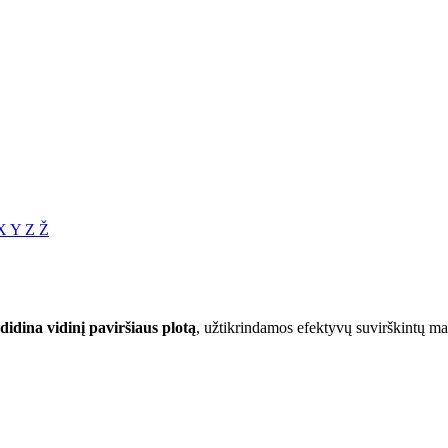
X
Y
Z
Ž
didina vidinį paviršiaus plotą
, užtikrindamos efektyvų suvirškintų ma