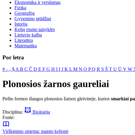
Ekonomika ir verslumas
Fizika
Geografija
Gyvenimo įgūdžiai
Istorija
Kelių eismo taisyklės
Lietuvių kalba
Literatūra
Matematika
Por letra
#
‐
„
$
A
B
C
Č
D
E
F
G
H
I
Į
J
K
L
M
N
O
P
Q
R
S
Š
T
U
Ū
V
W
Plonosios žarnos gaureliai
Piršto formos išaugos plonosios žarnos gleivinėje, kurios
smarkiai pa
Disciplina:
Biologija
Fonte:
Virškinimo sistema: maisto kelionė