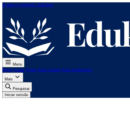
Ir para o conteúdo principal
Menu
Preço
Aulas
Testes
Para exames
Para professores
Mais
Pesquisar
Iniciar sessão