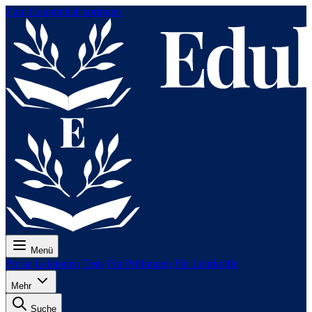
Zum Hauptinhalt springen
Menü
Preise
Lektionen
Tests
Für Prüfungen
Für Lehrkräfte
Mehr
Suche