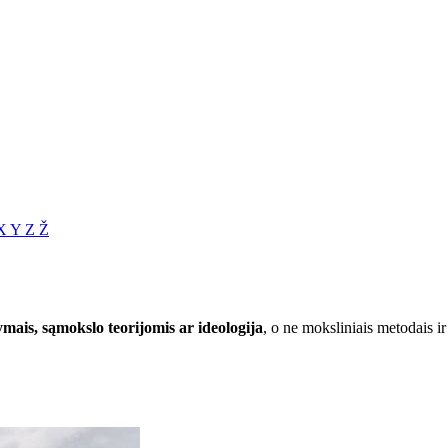
X
Y
Z
Ž
mais, sąmokslo teorijomis ar ideologija
, o ne moksliniais metodais ir 