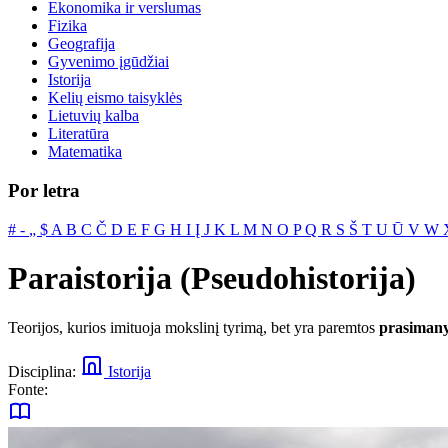
Ekonomika ir verslumas
Fizika
Geografija
Gyvenimo įgūdžiai
Istorija
Kelių eismo taisyklės
Lietuvių kalba
Literatūra
Matematika
Por letra
#
‐
„
$
A
B
C
Č
D
E
F
G
H
I
Į
J
K
L
M
N
O
P
Q
R
S
Š
T
U
Ū
V
W
Paraistorija (Pseudohistorija)
Teorijos, kurios imituoja mokslinį tyrimą, bet yra paremtos
prasimany
Disciplina:
Istorija
Fonte: