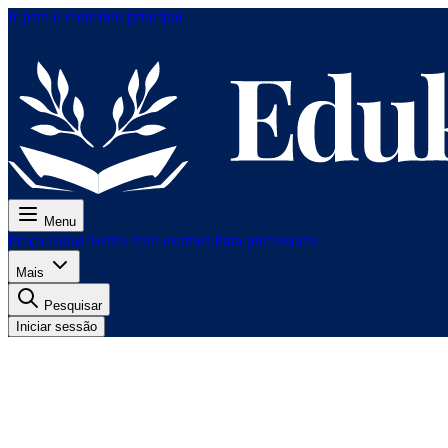
Ir para o conteúdo principal
Menu
Preço
Aulas
Testes
Para exames
Para professores
Mais
Pesquisar
Iniciar sessão