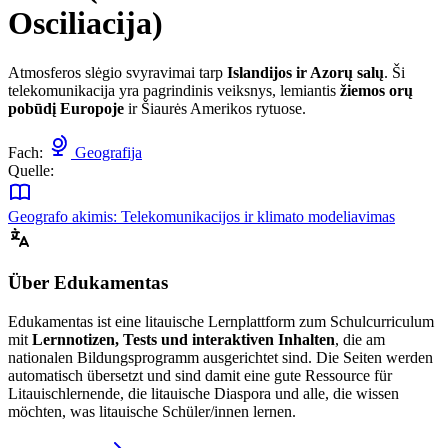
Osciliacija)
Atmosferos slėgio svyravimai tarp
Islandijos ir Azorų salų
. Ši
telekomunikacija yra pagrindinis veiksnys, lemiantis
žiemos orų
pobūdį Europoje
ir Šiaurės Amerikos rytuose.
Fach:
Geografija
Quelle:
Geografo akimis: Telekomunikacijos ir klimato modeliavimas
Über Edukamentas
Edukamentas ist eine litauische Lernplattform zum Schulcurriculum
mit
Lernnotizen, Tests und interaktiven Inhalten
, die am
nationalen Bildungsprogramm ausgerichtet sind. Die Seiten werden
automatisch übersetzt und sind damit eine gute Ressource für
Litauischlernende, die litauische Diaspora und alle, die wissen
möchten, was litauische Schüler/innen lernen.