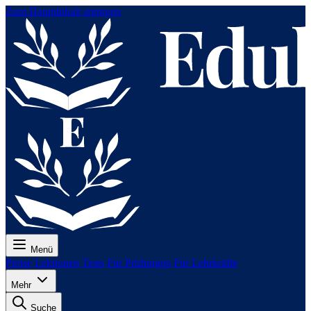
Zum Hauptinhalt springen
Menü
Preise
Lektionen
Tests
Für Prüfungen
Für Lehrkräfte
Mehr
Suche