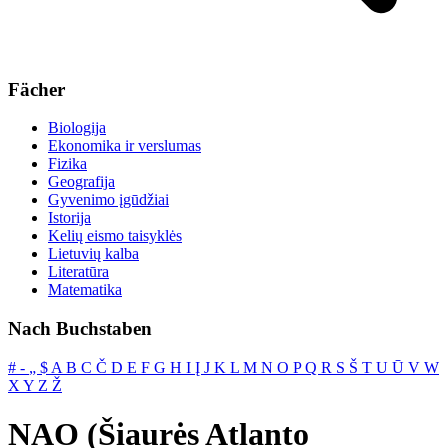
Fächer
Biologija
Ekonomika ir verslumas
Fizika
Geografija
Gyvenimo įgūdžiai
Istorija
Kelių eismo taisyklės
Lietuvių kalba
Literatūra
Matematika
Nach Buchstaben
#
‐
„
$
A
B
C
Č
D
E
F
G
H
I
Į
J
K
L
M
N
O
P
Q
R
S
Š
T
U
Ū
V
W
X
Y
Z
Ž
NAO (Šiaurės Atlanto