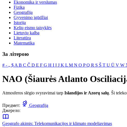
Ekonomika ir verslumas
Fizika
Geografija
Gyvenimo įgūdžiai
Istorija
Kelių eismo taisyklės
Lietuvių kalba
Literatūra
Matematika
За літерою
#
‐
„
$
A
B
C
Č
D
E
F
G
H
I
Į
J
K
L
M
N
O
P
Q
R
S
Š
T
U
Ū
V
W
NAO (Šiaurės Atlanto Osciliacij
Atmosferos slėgio svyravimai tarp
Islandijos ir Azorų salų
. Ši telek
Предмет:
Geografija
Джерело:
Geografo akimis: Telekomunikacijos ir klimato modeliavimas