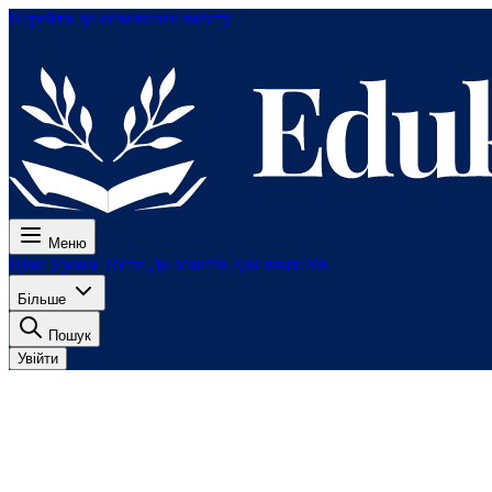
Перейти до основного вмісту
Меню
Ціни
Уроки
Тести
До іспитів
Для вчителів
Більше
Пошук
Увійти