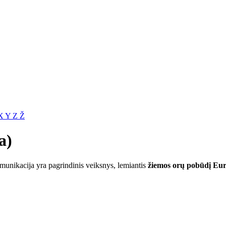
X
Y
Z
Ž
a)
omunikacija yra pagrindinis veiksnys, lemiantis
žiemos orų pobūdį Eu