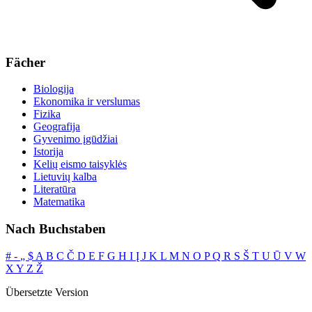
Fächer
Biologija
Ekonomika ir verslumas
Fizika
Geografija
Gyvenimo įgūdžiai
Istorija
Kelių eismo taisyklės
Lietuvių kalba
Literatūra
Matematika
Nach Buchstaben
#
‐
„
$
A
B
C
Č
D
E
F
G
H
I
Į
J
K
L
M
N
O
P
Q
R
S
Š
T
U
Ū
V
W
X
Y
Z
Ž
Übersetzte Version