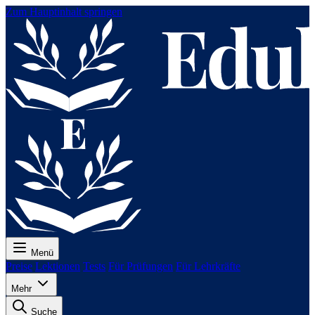
Zum Hauptinhalt springen
Menü
Preise
Lektionen
Tests
Für Prüfungen
Für Lehrkräfte
Mehr
Suche