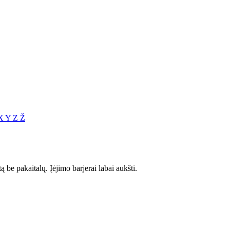
X
Y
Z
Ž
 be pakaitalų. Įėjimo barjerai labai aukšti.