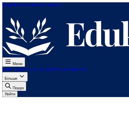
Перейти до основного вмісту
Меню
Ціни
Уроки
Тести
До іспитів
Для вчителів
Більше
Пошук
Увійти