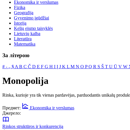
Ekonomika ir verslumas
Fizika
Geografija
Gyvenimo įgūdžiai
Istorija
Kelių eismo taisyklės
Lietuvių kalba
Literatūra
Matematika
За літерою
#
‐
„
$
A
B
C
Č
D
E
F
G
H
I
Į
J
K
L
M
N
O
P
Q
R
S
Š
T
U
Ū
V
W
Monopolija
Rinka, kurioje yra tik vienas pardavėjas, parduodantis unikalų produktą
Предмет:
Ekonomika ir verslumas
Джерело:
Rinkos struktūros ir konkurencija