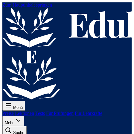
Zum Hauptinhalt springen
Menü
Preise
Lektionen
Tests
Für Prüfungen
Für Lehrkräfte
Mehr
Suche