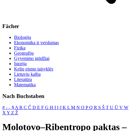
Fächer
Biologija
Ekonomika ir verslumas
Fizika
Geografija
Gyvenimo įgūdžiai
Istorija
Kelių eismo taisyklės
Lietuvių kalba
Literatūra
Matematika
Nach Buchstaben
#
‐
„
$
A
B
C
Č
D
E
F
G
H
I
Į
J
K
L
M
N
O
P
Q
R
S
Š
T
U
Ū
V
W
X
Y
Z
Ž
Molotovo–Ribentropo paktas –