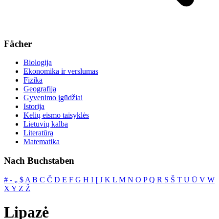
Fächer
Biologija
Ekonomika ir verslumas
Fizika
Geografija
Gyvenimo įgūdžiai
Istorija
Kelių eismo taisyklės
Lietuvių kalba
Literatūra
Matematika
Nach Buchstaben
#
‐
„
$
A
B
C
Č
D
E
F
G
H
I
Į
J
K
L
M
N
O
P
Q
R
S
Š
T
U
Ū
V
W
X
Y
Z
Ž
Lipazė