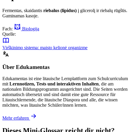
Fermentas, skaidantis
riebalus (lipidus)
į glicerolį ir riebalų rūgštis.
Gaminamas kasoje.
Fach:
Biologija
Quelle:
Virškinimo sistema: maisto kelionė organizme
Über Edukamentas
Edukamentas ist eine litauische Lernplattform zum Schulcurriculum
mit
Lernnotizen, Tests und interaktiven Inhalten
, die am
nationalen Bildungsprogramm ausgerichtet sind. Die Seiten werden
automatisch übersetzt und sind damit eine gute Ressource für
Litauischlernende, die litauische Diaspora und alle, die wissen
möchten, was litauische Schüler/innen lernen.
Mehr erfahren
Dieses Mini-Glossar reicht dir nicht?