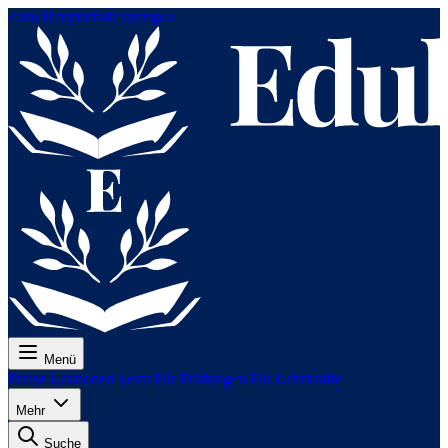
Zum Hauptinhalt springen
Menü
Preise
Lektionen
Tests
Für Prüfungen
Für Lehrkräfte
Mehr
Suche