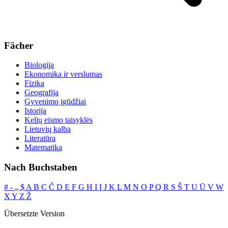
Fächer
Biologija
Ekonomika ir verslumas
Fizika
Geografija
Gyvenimo įgūdžiai
Istorija
Kelių eismo taisyklės
Lietuvių kalba
Literatūra
Matematika
Nach Buchstaben
#
‐
„
$
A
B
C
Č
D
E
F
G
H
I
Į
J
K
L
M
N
O
P
Q
R
S
Š
T
U
Ū
V
W
X
Y
Z
Ž
Übersetzte Version