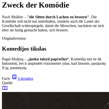
Zweck der Komödie
Nach Molière –
"die Sitten durch Lachen zu bessern"
. Die
Komödie soll nicht nur unterhalten, sondern auch die Laster der
Gesellschaft widerspiegeln, damit die Menschen, nachdem sie sich
über sie lustig gemacht haben, sich bessern.
Originalversion
Komedijos tikslas
Pagal Moljerą –
„juoku taisyti papročius“
. Komedija turi ne tik
linksminti, bet ir atspindėti visuomenės ydas, kad žmonės, pasijuokę
iš jų, pasitaisytų.
Fach:
Literatūra
Quelle: