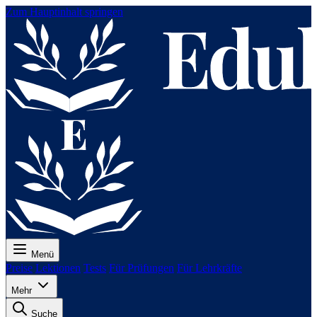
Zum Hauptinhalt springen
Menü
Preise
Lektionen
Tests
Für Prüfungen
Für Lehrkräfte
Mehr
Suche