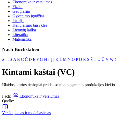
Ekonomika ir verslumas
Fizika
Geografija
Gyvenimo įgūdžiai
Istorija
Kelių eismo taisyklės
Lietuvių kalba
Literatūra
Matematika
Nach Buchstaben
#
‐
„
$
A
B
C
Č
D
E
F
G
H
I
Į
J
K
L
M
N
O
P
Q
R
S
Š
T
U
Ū
V
W
Kintami kaštai (VC)
Išlaidos, kurios tiesiogiai priklauso nuo pagaminto produkcijos kiekio 
Fach:
Ekonomika ir verslumas
Quelle:
Verslo planas ir modeliavimas