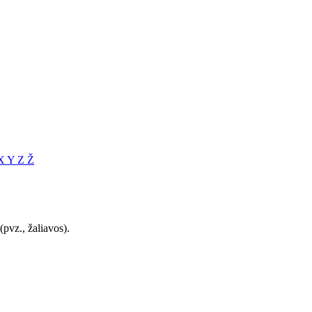
X
Y
Z
Ž
(pvz., žaliavos).