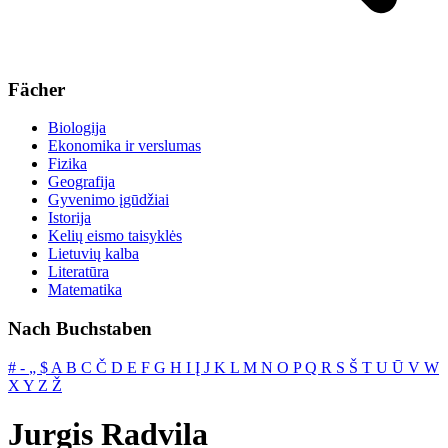
Fächer
Biologija
Ekonomika ir verslumas
Fizika
Geografija
Gyvenimo įgūdžiai
Istorija
Kelių eismo taisyklės
Lietuvių kalba
Literatūra
Matematika
Nach Buchstaben
#
‐
„
$
A
B
C
Č
D
E
F
G
H
I
Į
J
K
L
M
N
O
P
Q
R
S
Š
T
U
Ū
V
W
X
Y
Z
Ž
Jurgis Radvila