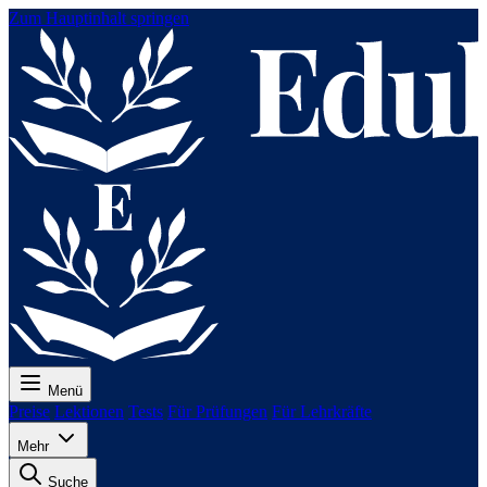
Zum Hauptinhalt springen
Menü
Preise
Lektionen
Tests
Für Prüfungen
Für Lehrkräfte
Mehr
Suche