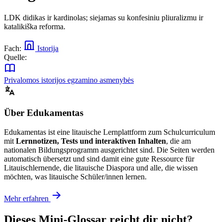
LDK didikas ir kardinolas; siejamas su konfesiniu pliuralizmu ir
katalikiška reforma.
Fach:
Istorija
Quelle:
Privalomos istorijos egzamino asmenybės
Über Edukamentas
Edukamentas ist eine litauische Lernplattform zum Schulcurriculum
mit
Lernnotizen, Tests und interaktiven Inhalten
, die am
nationalen Bildungsprogramm ausgerichtet sind. Die Seiten werden
automatisch übersetzt und sind damit eine gute Ressource für
Litauischlernende, die litauische Diaspora und alle, die wissen
möchten, was litauische Schüler/innen lernen.
Mehr erfahren
Dieses Mini-Glossar reicht dir nicht?