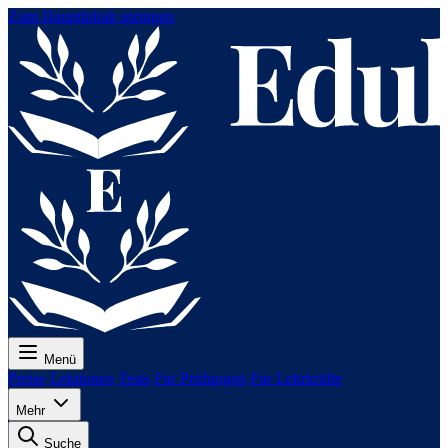
Zum Hauptinhalt springen
Menü
Preise
Lektionen
Tests
Für Prüfungen
Für Lehrkräfte
Mehr
Suche