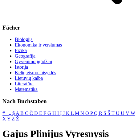
Fächer
Biologija
Ekonomika ir verslumas
Fizika
Geografija
Gyvenimo įgūdžiai
Istorija
Kelių eismo taisyklės
Lietuvių kalba
Literatūra
Matematika
Nach Buchstaben
#
‐
„
$
A
B
C
Č
D
E
F
G
H
I
Į
J
K
L
M
N
O
P
Q
R
S
Š
T
U
Ū
V
W
X
Y
Z
Ž
Gajus Plinijus Vyresnysis