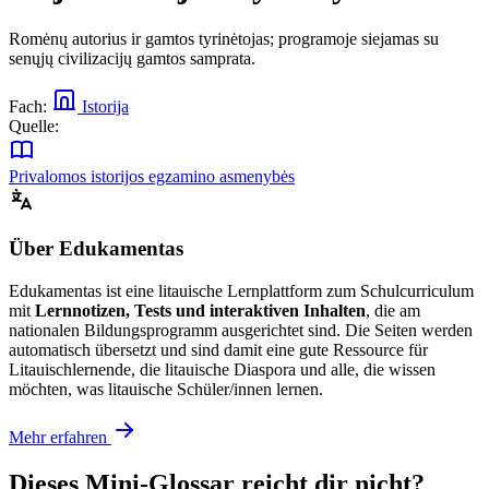
Romėnų autorius ir gamtos tyrinėtojas; programoje siejamas su
senųjų civilizacijų gamtos samprata.
Fach:
Istorija
Quelle:
Privalomos istorijos egzamino asmenybės
Über Edukamentas
Edukamentas ist eine litauische Lernplattform zum Schulcurriculum
mit
Lernnotizen, Tests und interaktiven Inhalten
, die am
nationalen Bildungsprogramm ausgerichtet sind. Die Seiten werden
automatisch übersetzt und sind damit eine gute Ressource für
Litauischlernende, die litauische Diaspora und alle, die wissen
möchten, was litauische Schüler/innen lernen.
Mehr erfahren
Dieses Mini-Glossar reicht dir nicht?