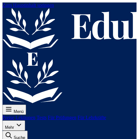
Zum Hauptinhalt springen
Menü
Preise
Lektionen
Tests
Für Prüfungen
Für Lehrkräfte
Mehr
Suche