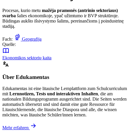
Procesas, kurio metu
mažėja pramonės (antrinio sektoriaus)
svarba
šalies ekonomikoje, ypač užimtumo ir BVP struktūroje.
Būdingas aukšto išsivystymo šalims, pereinančioms į poindustrinę
stadiją.
Fach:
Geografija
Quelle:
Ekonomikos sektorių kaita
Über Edukamentas
Edukamentas ist eine litauische Lernplattform zum Schulcurriculum
mit
Lernnotizen, Tests und interaktiven Inhalten
, die am
nationalen Bildungsprogramm ausgerichtet sind. Die Seiten werden
automatisch übersetzt und sind damit eine gute Ressource für
Litauischlernende, die litauische Diaspora und alle, die wissen
möchten, was litauische Schüler/innen lernen.
Mehr erfahren