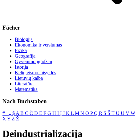
Fächer
Biologija
Ekonomika ir verslumas
Fizika
Geografija
Gyvenimo įgūdžiai
Istorija
Kelių eismo taisyklės
Lietuvių kalba
Literatūra
Matematika
Nach Buchstaben
#
‐
„
$
A
B
C
Č
D
E
F
G
H
I
Į
J
K
L
M
N
O
P
Q
R
S
Š
T
U
Ū
V
W
X
Y
Z
Ž
Deindustrializacija