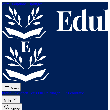
Zum Hauptinhalt springen
Menü
Preise
Lektionen
Tests
Für Prüfungen
Für Lehrkräfte
Mehr
Suche