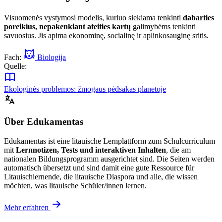
Visuomenės vystymosi modelis, kuriuo siekiama tenkinti
dabarties
poreikius, nepakenkiant ateities kartų
galimybėms tenkinti
savuosius. Jis apima ekonominę, socialinę ir aplinkosauginę sritis.
Fach:
Biologija
Quelle:
Ekologinės problemos: žmogaus pėdsakas planetoje
Über Edukamentas
Edukamentas ist eine litauische Lernplattform zum Schulcurriculum
mit
Lernnotizen, Tests und interaktiven Inhalten
, die am
nationalen Bildungsprogramm ausgerichtet sind. Die Seiten werden
automatisch übersetzt und sind damit eine gute Ressource für
Litauischlernende, die litauische Diaspora und alle, die wissen
möchten, was litauische Schüler/innen lernen.
Mehr erfahren