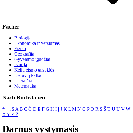
Fächer
Biologija
Ekonomika ir verslumas
Fizika
Geografija
Gyvenimo įgūdžiai
Istorija
Kelių eismo taisyklės
Lietuvių kalba
Literatūra
Matematika
Nach Buchstaben
#
‐
„
$
A
B
C
Č
D
E
F
G
H
I
Į
J
K
L
M
N
O
P
Q
R
S
Š
T
U
Ū
V
W
X
Y
Z
Ž
Darnus vystymasis