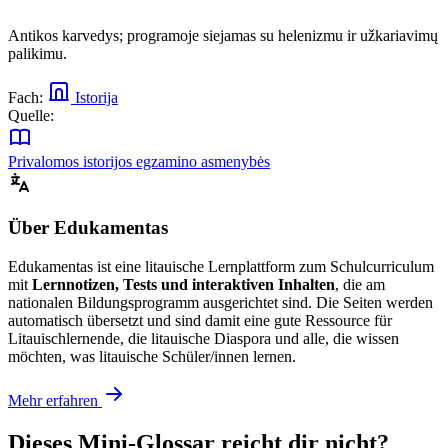
Antikos karvedys; programoje siejamas su helenizmu ir užkariavimų
palikimu.
Fach:
Istorija
Quelle:
Privalomos istorijos egzamino asmenybės
Über Edukamentas
Edukamentas ist eine litauische Lernplattform zum Schulcurriculum
mit
Lernnotizen, Tests und interaktiven Inhalten
, die am
nationalen Bildungsprogramm ausgerichtet sind. Die Seiten werden
automatisch übersetzt und sind damit eine gute Ressource für
Litauischlernende, die litauische Diaspora und alle, die wissen
möchten, was litauische Schüler/innen lernen.
Mehr erfahren
Dieses Mini-Glossar reicht dir nicht?