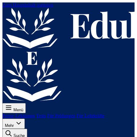
Zum Hauptinhalt springen
Menü
Preise
Lektionen
Tests
Für Prüfungen
Für Lehrkräfte
Mehr
Suche