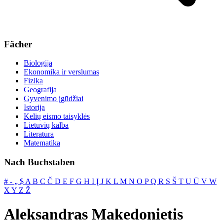
Fächer
Biologija
Ekonomika ir verslumas
Fizika
Geografija
Gyvenimo įgūdžiai
Istorija
Kelių eismo taisyklės
Lietuvių kalba
Literatūra
Matematika
Nach Buchstaben
#
‐
„
$
A
B
C
Č
D
E
F
G
H
I
Į
J
K
L
M
N
O
P
Q
R
S
Š
T
U
Ū
V
W
X
Y
Z
Ž
Aleksandras Makedonietis