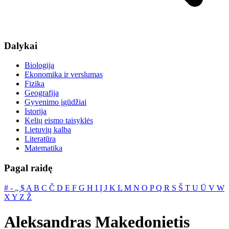
Dalykai
Biologija
Ekonomika ir verslumas
Fizika
Geografija
Gyvenimo įgūdžiai
Istorija
Kelių eismo taisyklės
Lietuvių kalba
Literatūra
Matematika
Pagal raidę
#
‐
„
$
A
B
C
Č
D
E
F
G
H
I
Į
J
K
L
M
N
O
P
Q
R
S
Š
T
U
Ū
V
W
X
Y
Z
Ž
Aleksandras Makedonietis