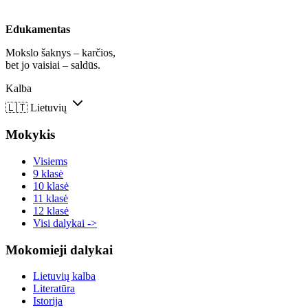
Edukamentas
Mokslo šaknys – karčios,
bet jo vaisiai – saldūs.
Kalba
🇱🇹
Lietuvių
Mokykis
Visiems
9 klasė
10 klasė
11 klasė
12 klasė
Visi dalykai ->
Mokomieji dalykai
Lietuvių kalba
Literatūra
Istorija