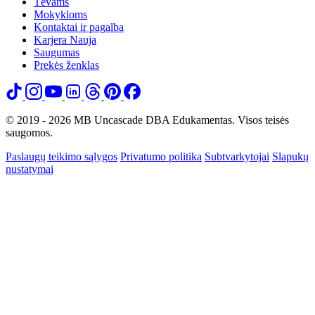
Tėvams
Mokykloms
Kontaktai ir pagalba
Karjera
Nauja
Saugumas
Prekės ženklas
© 2019 - 2026 MB Uncascade DBA Edukamentas. Visos teisės
saugomos.
Paslaugų teikimo sąlygos
Privatumo politika
Subtvarkytojai
Slapukų
nustatymai