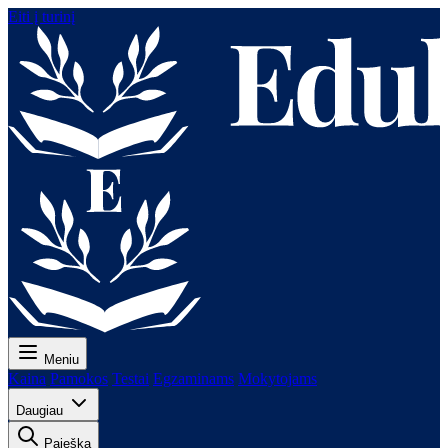
Eiti į turinį
Meniu
Kaina
Pamokos
Testai
Egzaminams
Mokytojams
Daugiau
Paieška