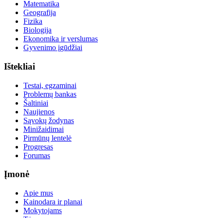
Matematika
Geografija
Fizika
Biologija
Ekonomika ir verslumas
Gyvenimo įgūdžiai
Ištekliai
Testai, egzaminai
Problemų bankas
Šaltiniai
Naujienos
Sąvokų žodynas
Minižaidimai
Pirmūnų lentelė
Progresas
Forumas
Įmonė
Apie mus
Kainodara ir planai
Mokytojams