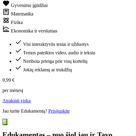
Gyvenimo įgūdžiai
Matematika
Fizika
Ekonomika ir verslumas
Visi interaktyvūs testai ir užduotys
Temos pateiktos video, audio ir tekstu
Neribota prieiga prie visų kortelių
Jokių reklamų ar trukdžių
9,99 €
per mėnesį
Atrakinti viską
Jau turite Edukamentą?
Prisijunkite
Edukamentas – nuo šiol jau ir Tavo