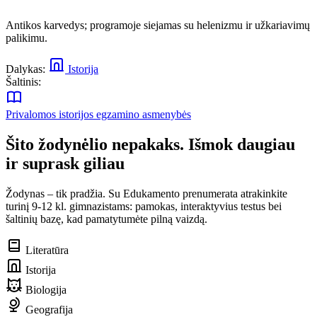
Antikos karvedys; programoje siejamas su helenizmu ir užkariavimų
palikimu.
Dalykas:
Istorija
Šaltinis:
Privalomos istorijos egzamino asmenybės
Šito žodynėlio nepakaks. Išmok daugiau
ir suprask giliau
Žodynas – tik pradžia. Su Edukamento prenumerata atrakinkite
turinį 9-12 kl. gimnazistams: pamokas, interaktyvius testus bei
šaltinių bazę, kad pamatytumėte pilną vaizdą.
Literatūra
Istorija
Biologija
Geografija