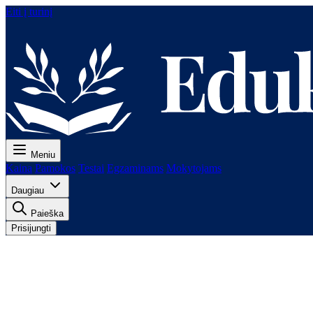
Eiti į turinį
Meniu
Kaina
Pamokos
Testai
Egzaminams
Mokytojams
Daugiau
Paieška
Prisijungti