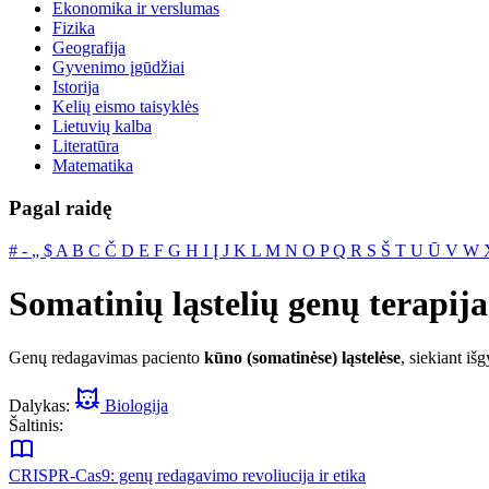
Ekonomika ir verslumas
Fizika
Geografija
Gyvenimo įgūdžiai
Istorija
Kelių eismo taisyklės
Lietuvių kalba
Literatūra
Matematika
Pagal raidę
#
‐
„
$
A
B
C
Č
D
E
F
G
H
I
Į
J
K
L
M
N
O
P
Q
R
S
Š
T
U
Ū
V
W
Somatinių ląstelių genų terapija
Genų redagavimas paciento
kūno (somatinėse) ląstelėse
, siekiant iš
Dalykas:
Biologija
Šaltinis:
CRISPR-Cas9: genų redagavimo revoliucija ir etika