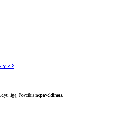
X
Y
Z
Ž
gydyti ligą. Poveikis
nepaveldimas
.