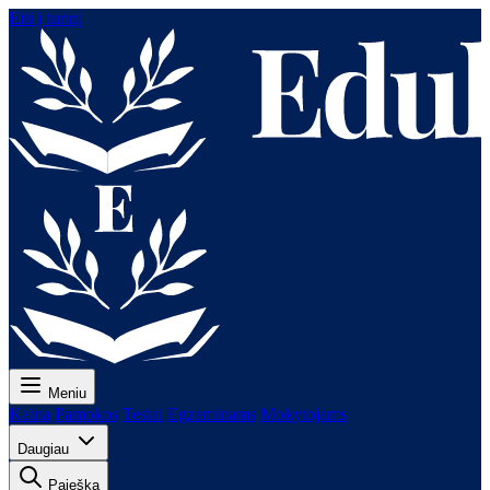
Eiti į turinį
Meniu
Kaina
Pamokos
Testai
Egzaminams
Mokytojams
Daugiau
Paieška