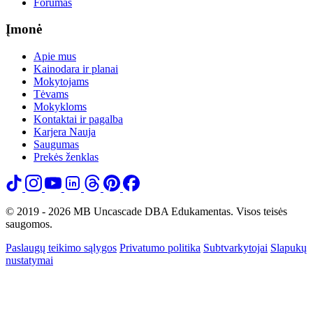
Forumas
Įmonė
Apie mus
Kainodara ir planai
Mokytojams
Tėvams
Mokykloms
Kontaktai ir pagalba
Karjera
Nauja
Saugumas
Prekės ženklas
© 2019 - 2026 MB Uncascade DBA Edukamentas. Visos teisės
saugomos.
Paslaugų teikimo sąlygos
Privatumo politika
Subtvarkytojai
Slapukų
nustatymai