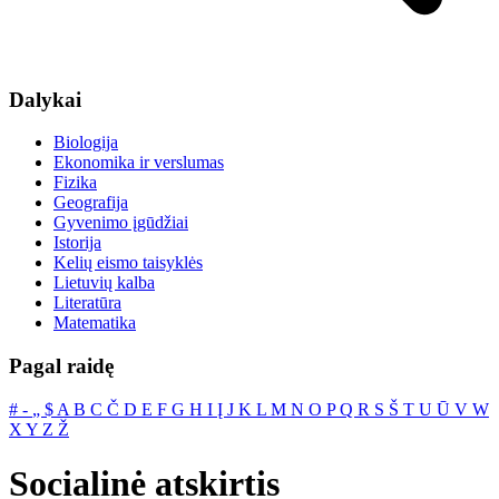
Dalykai
Biologija
Ekonomika ir verslumas
Fizika
Geografija
Gyvenimo įgūdžiai
Istorija
Kelių eismo taisyklės
Lietuvių kalba
Literatūra
Matematika
Pagal raidę
#
‐
„
$
A
B
C
Č
D
E
F
G
H
I
Į
J
K
L
M
N
O
P
Q
R
S
Š
T
U
Ū
V
W
X
Y
Z
Ž
Socialinė atskirtis