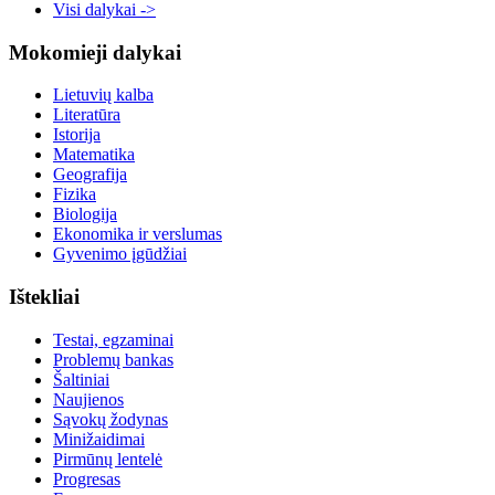
Visi dalykai ->
Mokomieji dalykai
Lietuvių kalba
Literatūra
Istorija
Matematika
Geografija
Fizika
Biologija
Ekonomika ir verslumas
Gyvenimo įgūdžiai
Ištekliai
Testai, egzaminai
Problemų bankas
Šaltiniai
Naujienos
Sąvokų žodynas
Minižaidimai
Pirmūnų lentelė
Progresas