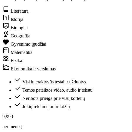
Literatūra
Istorija
Biologija
Geografija
Gyvenimo įgūdžiai
Matematika
Fizika
Ekonomika ir verslumas
Visi interaktyvūs testai ir užduotys
Temos pateiktos video, audio ir tekstu
Neribota prieiga prie visų kortelių
Jokių reklamų ar trukdžių
9,99 €
per mėnesį