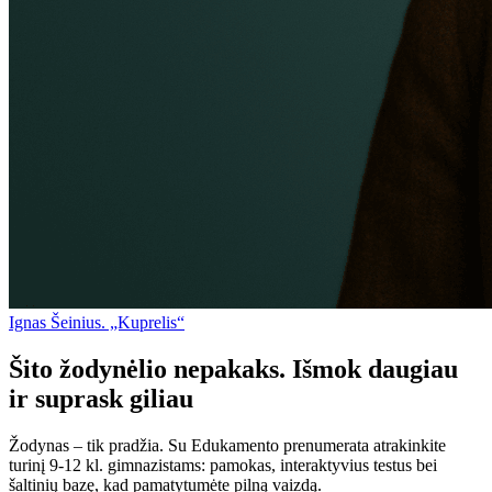
Ignas Šeinius. „Kuprelis“
Šito žodynėlio nepakaks. Išmok daugiau
ir suprask giliau
Žodynas – tik pradžia. Su Edukamento prenumerata atrakinkite
turinį 9-12 kl. gimnazistams: pamokas, interaktyvius testus bei
šaltinių bazę, kad pamatytumėte pilną vaizdą.