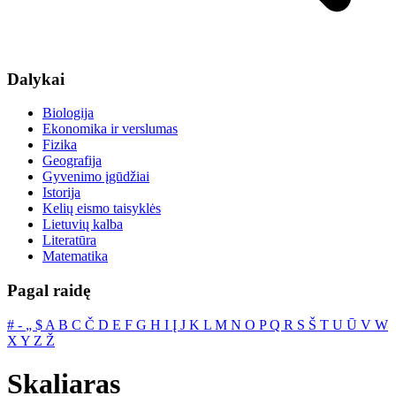
Dalykai
Biologija
Ekonomika ir verslumas
Fizika
Geografija
Gyvenimo įgūdžiai
Istorija
Kelių eismo taisyklės
Lietuvių kalba
Literatūra
Matematika
Pagal raidę
#
‐
„
$
A
B
C
Č
D
E
F
G
H
I
Į
J
K
L
M
N
O
P
Q
R
S
Š
T
U
Ū
V
W
X
Y
Z
Ž
Skaliaras