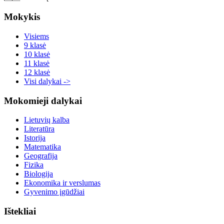
Mokykis
Visiems
9 klasė
10 klasė
11 klasė
12 klasė
Visi dalykai ->
Mokomieji dalykai
Lietuvių kalba
Literatūra
Istorija
Matematika
Geografija
Fizika
Biologija
Ekonomika ir verslumas
Gyvenimo įgūdžiai
Ištekliai