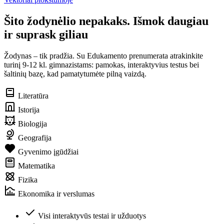
Šito žodynėlio nepakaks. Išmok daugiau
ir suprask giliau
Žodynas – tik pradžia. Su Edukamento prenumerata atrakinkite
turinį 9-12 kl. gimnazistams: pamokas, interaktyvius testus bei
šaltinių bazę, kad pamatytumėte pilną vaizdą.
Literatūra
Istorija
Biologija
Geografija
Gyvenimo įgūdžiai
Matematika
Fizika
Ekonomika ir verslumas
Visi interaktyvūs testai ir užduotys