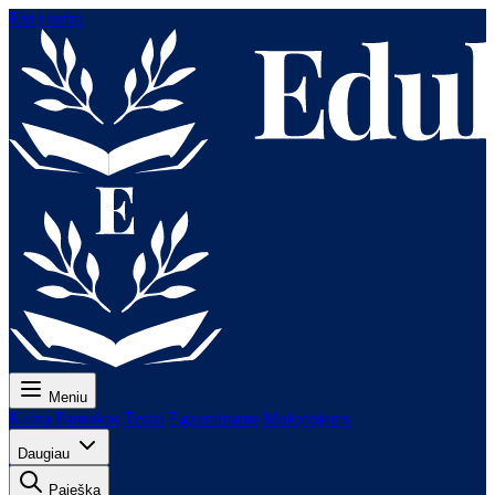
Eiti į turinį
Meniu
Kaina
Pamokos
Testai
Egzaminams
Mokytojams
Daugiau
Paieška