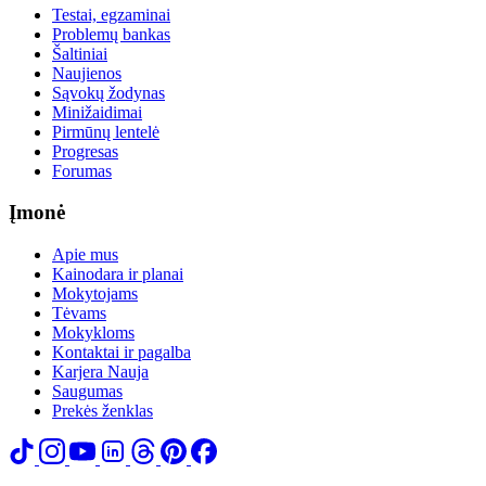
Testai, egzaminai
Problemų bankas
Šaltiniai
Naujienos
Sąvokų žodynas
Minižaidimai
Pirmūnų lentelė
Progresas
Forumas
Įmonė
Apie mus
Kainodara ir planai
Mokytojams
Tėvams
Mokykloms
Kontaktai ir pagalba
Karjera
Nauja
Saugumas
Prekės ženklas